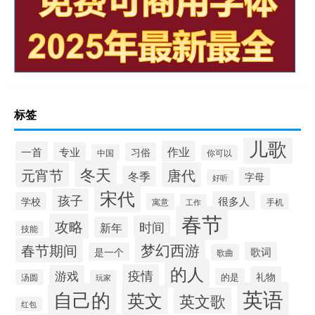
标签
儿歌
作业
一首
专业
习俗
中国
你可以
冬天
元宵节
唐代
冬季
字母
好听
宋代
孩子
很多人
学校
寓意
手机
工作
春节
攻略
时间
新年
技能
梦幻西游
春节期间
歌词
是一个
歌曲
的人
疫情
游戏
礼物
的是
汤圆
玩家
英语
自己的
英文
英文歌
红包