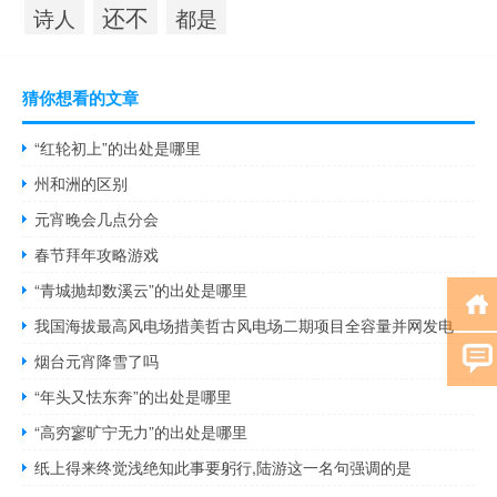
还不
诗人
都是
猜你想看的文章
“红轮初上”的出处是哪里
州和洲的区别
元宵晚会几点分会
春节拜年攻略游戏
“青城抛却数溪云”的出处是哪里
我国海拔最高风电场措美哲古风电场二期项目全容量并网发电
烟台元宵降雪了吗
“年头又怯东奔”的出处是哪里
“高穷寥旷宁无力”的出处是哪里
纸上得来终觉浅绝知此事要躬行,陆游这一名句强调的是