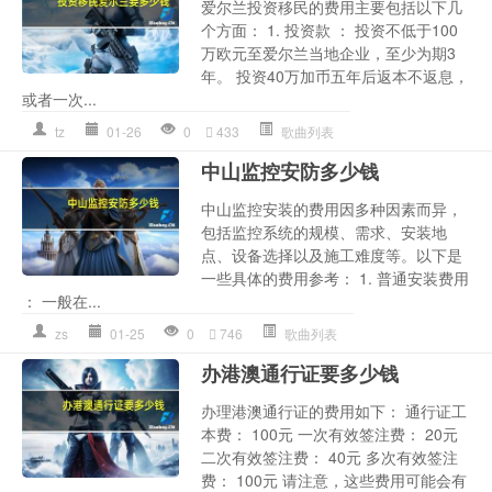
爱尔兰投资移民的费用主要包括以下几
个方面： 1. 投资款 ： 投资不低于100
万欧元至爱尔兰当地企业，至少为期3
年。 投资40万加币五年后返本不返息，
或者一次...
tz
01-26
0
433
歌曲列表
中山监控安防多少钱
中山监控安装的费用因多种因素而异，
包括监控系统的规模、需求、安装地
点、设备选择以及施工难度等。以下是
一些具体的费用参考： 1. 普通安装费用
： 一般在...
zs
01-25
0
746
歌曲列表
办港澳通行证要多少钱
办理港澳通行证的费用如下： 通行证工
本费： 100元 一次有效签注费： 20元
二次有效签注费： 40元 多次有效签注
费： 100元 请注意，这些费用可能会有