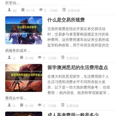
所变动...
bg
01-10
0
540
文章列表
什么是交易所规费
交易所规费是指在开展证券交易活动
时，交易参与者需要根据规定支付的各
种费用。这些费用通常由证券交易所或
监管机构收取，用于补偿交易所提供交
易服务的成本...
sl
01-09
0
263
文章列表
留学澳洲悉尼的生活费用盘点
在澳大利亚悉尼留学，生活费用因个人
生活习惯和消费水平不同而有较大差
异。以下是一些大致的费用参考： 住宿
费用 ：校内宿舍、租房和寄宿家庭等，
费用从中等...
lx
01-09
0
826
文章列表
成人高考费用一般是多少