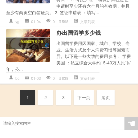
申请时至少还有六个月的有效期，并且
至少有两页空白签证页。 2. 签证申请表 ：填写...
yg
01-04
0
598
文章列表
办出国留学多少钱
出国留学费用因国家、城市、学校、专
业、生活方式及个人消费习惯等因素而
异。以下是一些大致的费用参考： 学费
美国 ：私立综合大学约15-40万人民币/
年，公...
bc
01-03
0
838
文章列表
1
2
3
下一页
尾页
☚