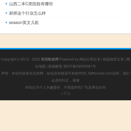
山西二本C类院校有哪些
厨师这个行业怎么样
season英文儿歌
Copyright © 2012 - 2026
英语歌曲网
Powered by
网站分类目录
|
精选推荐文章
|
网
站地图
|
疑难解答
浙ICP备06009081号
声明：本站内容来自互联网，如信息有错误可发邮件到f_fb#foxmail.com说明，我们
会及时纠正，谢谢
本站仅为个人兴趣爱好，不接盈利性广告及商业合作
小男孩