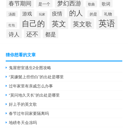
梦幻西游
春节期间
歌词
是一个
歌曲
的人
疫情
游戏
礼物
的是
汤圆
玩家
英语
自己的
英文
英文歌
红包
还不
诗人
都是
猜你想看的文章
鬼屋密室逃生2全图攻略
“莫嫌鬓上些些白”的出处是哪里
过年家里有亲戚怎么办事
“莫问地久天长”的出处是哪里
好上手的英文歌
春节过年回家要隔离吗
地磅冬天会冻吗