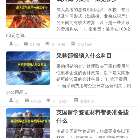
成人高考的总费用因地区、学校、专业
以及学习形式（如函授、业余或脱产）
的不同而有较大差异。以下是一些大致
的费用构成： 1. 报名费：通常在100-2
00元之间...
cr
01-06
0
46
文章列表
采购部报销入什么科目
采购报销的会计处理取决于采购费用的
性质和企业的会计政策。以下是采购报
销可能涉及的会计科目： 1. 管理费用
： 当采购费用与企业日常运营相关，如
办公用品...
cg
01-06
0
627
文章列表
英国留学签证材料都要准备些
什么
申请英国留学签证时，您需要准备以下
材料： 1. 有效护照 ：确保护照在签证