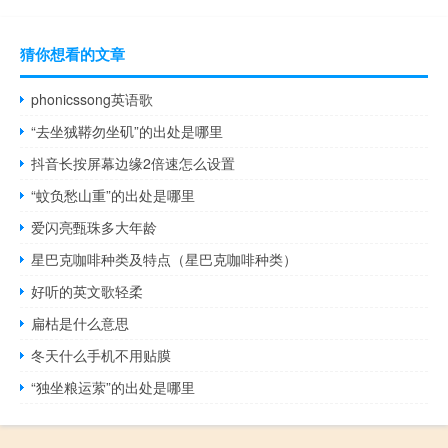
猜你想看的文章
phonicssong英语歌
“去坐狨鞯勿坐矶”的出处是哪里
抖音长按屏幕边缘2倍速怎么设置
“蚊负愁山重”的出处是哪里
爱闪亮甄珠多大年龄
星巴克咖啡种类及特点（星巴克咖啡种类）
好听的英文歌轻柔
扁枯是什么意思
冬天什么手机不用贴膜
“独坐粮运萦”的出处是哪里