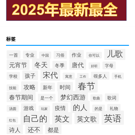
标签
儿歌
作业
一首
专业
习俗
中国
你可以
冬天
元宵节
唐代
冬季
字母
好听
宋代
孩子
很多人
学校
寓意
手机
工作
春节
攻略
时间
新年
技能
梦幻西游
春节期间
歌词
是一个
歌曲
的人
疫情
游戏
礼物
的是
汤圆
玩家
英语
自己的
英文
英文歌
红包
还不
诗人
都是