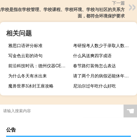
下一篇
色学校是指在学校管理、学校课程、学校环境、学校与社区的关系方
面，都符合环境保护要求
相关问题
雅思口语评分标准
考研报考人数少于录取人数怎么办
写金色云彩的诗句
什么风送爽四字成语
前沿科技时讯：德州仪器CEO谭普顿即将卸任：执掌帅印14年
春节路灯装饰怎么表达
为什么冬天有水出来
请了两个月的病假还能休年假吗
魔兽世界3冰封王座攻略
尼泊尔过年吃什么好吃
☚
公告