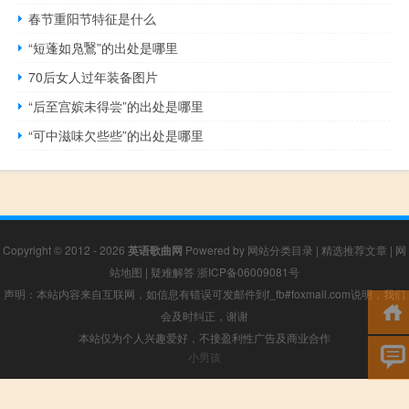
春节重阳节特征是什么
“短蓬如凫鷖”的出处是哪里
70后女人过年装备图片
“后至宫嫔未得尝”的出处是哪里
“可中滋味欠些些”的出处是哪里
Copyright © 2012 - 2026
英语歌曲网
Powered by
网站分类目录
|
精选推荐文章
|
网
站地图
|
疑难解答
浙ICP备06009081号
声明：本站内容来自互联网，如信息有错误可发邮件到f_fb#foxmail.com说明，我们
会及时纠正，谢谢
本站仅为个人兴趣爱好，不接盈利性广告及商业合作
小男孩