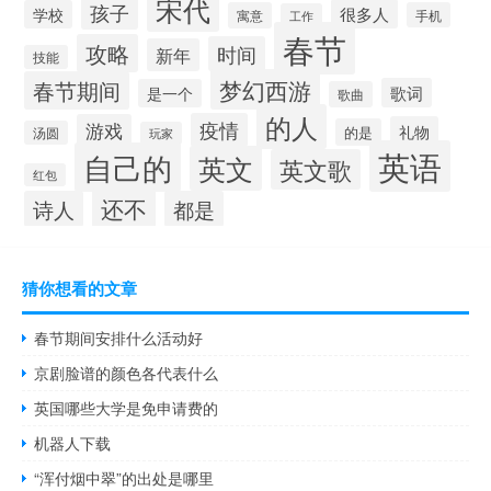
宋代
孩子
很多人
学校
寓意
手机
工作
春节
攻略
时间
新年
技能
梦幻西游
春节期间
歌词
是一个
歌曲
的人
疫情
游戏
礼物
的是
汤圆
玩家
英语
自己的
英文
英文歌
红包
还不
诗人
都是
猜你想看的文章
春节期间安排什么活动好
京剧脸谱的颜色各代表什么
英国哪些大学是免申请费的
机器人下载
“浑付烟中翠”的出处是哪里