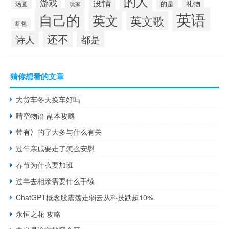
的人
疫情
游戏
礼物
的是
汤圆
玩家
英语
自己的
英文
英文歌
红包
还不
诗人
都是
猜你想看的文章
大货车冬天换车好吗
晴空物语 副本攻略
带有冫的字大多与什么有关
过年亲戚要走了怎么安慰
春节为什么要加班
过年去相亲需要什么手续
ChatGPT概念股震荡走弱云从科技跌超10%
永恒之花 攻略