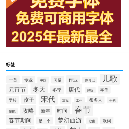
标签
儿歌
作业
一首
专业
习俗
中国
你可以
冬天
元宵节
唐代
冬季
字母
好听
宋代
孩子
很多人
学校
寓意
手机
工作
春节
攻略
时间
新年
技能
梦幻西游
春节期间
歌词
是一个
歌曲