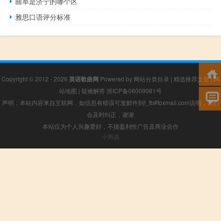
曲阜是济宁的哪个区
雅思口语评分标准
Copyright © 2012 - 2026
英语歌曲网
Powered by
网站分类目录
|
精选推荐文章
|
网
站地图
|
疑难解答
浙ICP备06009081号
声明：本站内容来自互联网，如信息有错误可发邮件到f_fb#foxmail.com说明，我们
会及时纠正，谢谢
本站仅为个人兴趣爱好，不接盈利性广告及商业合作
小男孩