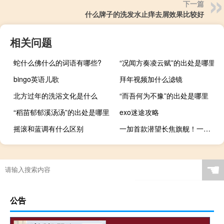
下一篇
什么牌子的洗发水止痒去屑效果比较好
相关问题
蛇什么佛什么的词语有哪些?
“况闻方奏凌云赋”的出处是哪里
bingo英语儿歌
拜年视频加什么滤镜
北方过年的洗浴文化是什么
“而吾何为不豫”的出处是哪里
“稻苗郁郁溪汤汤”的出处是哪里
exo迷途攻略
摇滚和蓝调有什么区别
一加首款潜望长焦旗舰！一加12用上OV64B潜望长焦镜头
☚
公告