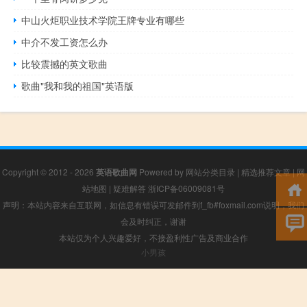
中山火炬职业技术学院王牌专业有哪些
中介不发工资怎么办
比较震撼的英文歌曲
歌曲"我和我的祖国"英语版
Copyright © 2012 - 2026
英语歌曲网
Powered by
网站分类目录
|
精选推荐文章
|
网
站地图
|
疑难解答
浙ICP备06009081号
声明：本站内容来自互联网，如信息有错误可发邮件到f_fb#foxmail.com说明，我们
会及时纠正，谢谢
本站仅为个人兴趣爱好，不接盈利性广告及商业合作
小男孩