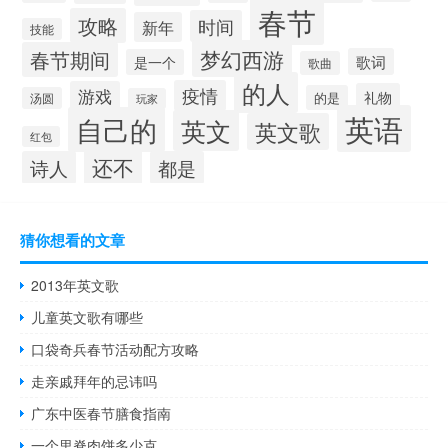
春节
攻略
时间
新年
技能
梦幻西游
春节期间
歌词
是一个
歌曲
的人
疫情
游戏
礼物
的是
汤圆
玩家
英语
自己的
英文
英文歌
红包
还不
诗人
都是
猜你想看的文章
2013年英文歌
儿童英文歌有哪些
口袋奇兵春节活动配方攻略
走亲戚拜年的忌讳吗
广东中医春节膳食指南
一个里脊肉饼多少克