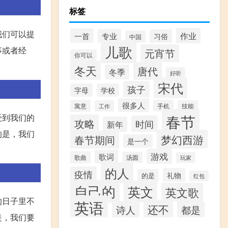
标签
我们可以提
作业
一首
专业
习俗
中国
儿歌
事或者经
元宵节
你可以
冬天
唐代
冬季
好听
宋代
孩子
字母
学校
很多人
寓意
手机
工作
技能
春节
受到我们的
攻略
时间
新年
的是，我们
梦幻西游
春节期间
是一个
游戏
歌词
歌曲
汤圆
玩家
的人
疫情
礼物
的是
红包
自己的
英文
英文歌
的日子里不
英语
还不
诗人
都是
是，我们要