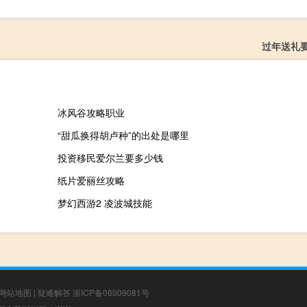
过年送礼
冰风谷攻略职业
“甜瓜换得胡卢种”的出处是哪里
投资移民爱尔兰要多少钱
纸片爱丽丝攻略
梦幻西游2 凌波城技能
网站地图
|
疑难解答
浙ICP备06009081号