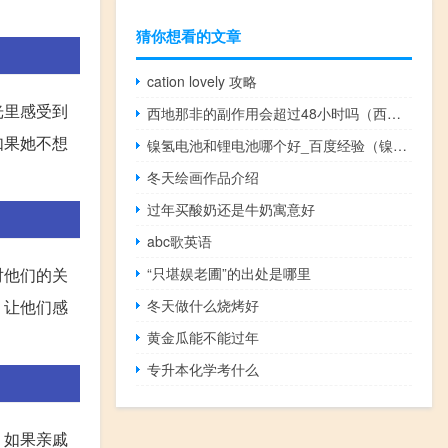
猜你想看的文章
cation lovely 攻略
光里感受到
西地那非的副作用会超过48小时吗（西地那非的副作用是什么）
如果她不想
镍氢电池和锂电池哪个好_百度经验（镍氢电池和锂电池哪个好）
冬天绘画作品介绍
过年买酸奶还是牛奶寓意好
abc歌英语
“只堪娱老圃”的出处是哪里
对他们的关
冬天做什么烧烤好
，让他们感
黄金瓜能不能过年
专升本化学考什么
。如果亲戚