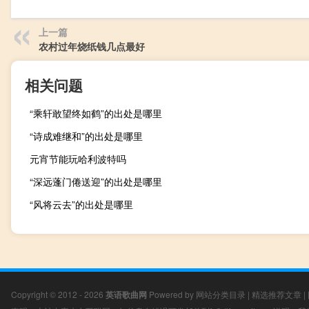
上一篇
农村过年烧纸钱几点最好
相关问题
“乘轩敢望终如鹤”的出处是哪里
“诗成难继和”的出处是哪里
元宵节能玩哈利波特吗
“深远蓬门倦送迎”的出处是哪里
“风将云去”的出处是哪里
Copyright © 2012 - 2026
英语歌曲网
Powered by
网站分类目录
|
精选推荐文章
|