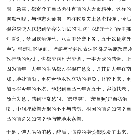
浪、急雪，都寄托了自己勇往直前的大无畏精神。这样的
胸襟气魄，与他志灭金虏、向往收复失土紧密相连，读后
很容易使人联想到辛弃疾所赋的“壮词”《破阵子》“醉里挑
灯看剑，梦回吹角连营。八百里分麾下炙，五十弦翻塞外
声”那样雄壮的场面。陆游与辛弃疾表达的都是实施报国杀
敌行动的热忱，也都流露时光流逝，一事无成的感慨。正
因为前年、去年的生活都过得很有意义，尤其是去年在南
郑，地处前沿，更符合他杀敌立功的抱负，此较下来，更
加显得今年的不堪。他想到自己已年近五十，容颜苍老，
颓唐失意，感到非常愁闷。“最堪笑”、“羞自照”是自我解
嘲，中间埋藏着无限的不平与感伤。祖国的前途如何？自
己的前途又如何？他痛苦地求索着。
于是，诗人借酒消愁，醉后，满腔的疾愤都喷发了出来。