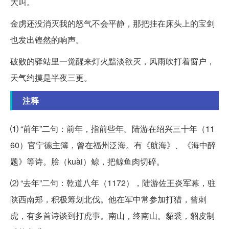
大叫。
金虏还没消灭我的怒气不会平静，那把挂在床头上的宝剑
也发出铿然的响声。
破败的驿站里一觉醒来灯火黯淡欲灭，风雨吹打着窗户，
天气约摸是半夜三更。
注释
⑴ “前年”二句：前年，指前些年。陆游在绍兴三十年（11
60）官宁德主簿，曾在福州泛海。有《航海》、《海中醉
题》等诗。脍（kuài）鲸，把鲸鱼肉切碎。
⑵ “去年”二句：乾道八年（1172），陆游佐王炎军幕，驻
陕西南郑，积极筹划北伐。他在军中常参加打猎，曾刺
虎，有多首诗谈到打虎事。南山，终南山。貂裘，貂皮制