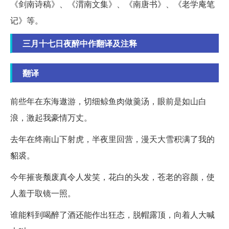
《剑南诗稿》、《渭南文集》、《南唐书》、《老学庵笔
记》等。
三月十七日夜醉中作翻译及注释
翻译
前些年在东海遨游，切细鲸鱼肉做羹汤，眼前是如山白
浪，激起我豪情万丈。
去年在终南山下射虎，半夜里回营，漫天大雪积满了我的
貂裘。
今年摧丧颓废真令人发笑，花白的头发，苍老的容颜，使
人羞于取镜一照。
谁能料到喝醉了酒还能作出狂态，脱帽露顶，向着人大喊