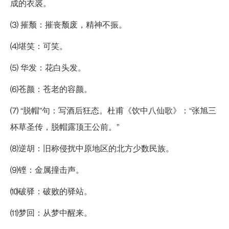
成的衣裘。
⑶ 摧颓：摧丧颓废，精神不振。
⑷堪笑：可笑。
⑸ 华发：花白头发。
⑹苍颜：苍老的容颜。
⑺ “脱帽”句：写酒后狂态。杜甫《饮中八仙歌》：“张旭三
杯草圣传，脱帽露顶王公前。”
⑻逆胡：旧称侵扰中原地区的北方少数民族。
⑼铿：金属撞击声。
⑽破驿：破败的驿站。
⑾梦回：从梦中醒来。