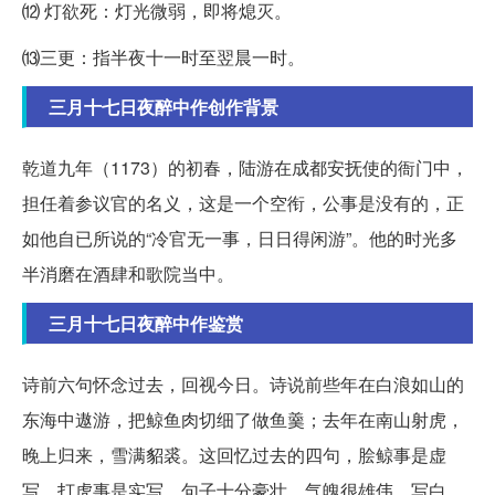
⑿ 灯欲死：灯光微弱，即将熄灭。
⒀三更：指半夜十一时至翌晨一时。
三月十七日夜醉中作创作背景
乾道九年（1173）的初春，陆游在成都安抚使的衙门中，
担任着参议官的名义，这是一个空衔，公事是没有的，正
如他自已所说的“冷官无一事，日日得闲游”。他的时光多
半消磨在酒肆和歌院当中。
三月十七日夜醉中作鉴赏
诗前六句怀念过去，回视今日。诗说前些年在白浪如山的
东海中遨游，把鲸鱼肉切细了做鱼羹；去年在南山射虎，
晚上归来，雪满貂裘。这回忆过去的四句，脍鲸事是虚
写，打虎事是实写，句子十分豪壮，气魄很雄伟。写白