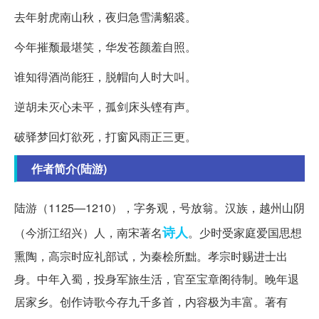
去年射虎南山秋，夜归急雪满貂裘。
今年摧颓最堪笑，华发苍颜羞自照。
谁知得酒尚能狂，脱帽向人时大叫。
逆胡未灭心未平，孤剑床头铿有声。
破驿梦回灯欲死，打窗风雨正三更。
作者简介(陆游)
陆游（1125—1210），字务观，号放翁。汉族，越州山阴
诗人
（今浙江绍兴）人，南宋著名
。少时受家庭爱国思想
熏陶，高宗时应礼部试，为秦桧所黜。孝宗时赐进士出
身。中年入蜀，投身军旅生活，官至宝章阁待制。晚年退
居家乡。创作诗歌今存九千多首，内容极为丰富。著有