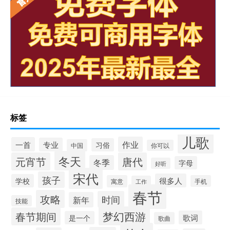
标签
儿歌
作业
一首
专业
习俗
中国
你可以
冬天
元宵节
唐代
冬季
字母
好听
宋代
孩子
很多人
学校
寓意
手机
工作
春节
攻略
时间
新年
技能
梦幻西游
春节期间
歌词
是一个
歌曲