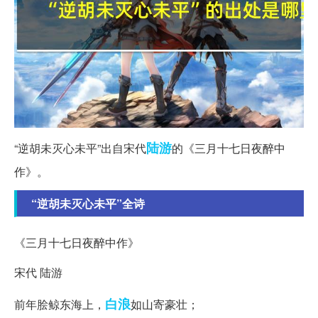
陆游
“逆胡未灭心未平”出自宋代
的《三月十七日夜醉中
作》。
“逆胡未灭心未平”全诗
《三月十七日夜醉中作》
宋代 陆游
白浪
前年脍鲸东海上，
如山寄豪壮；