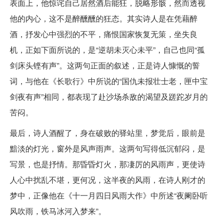
表面上，他惊诧自己居然酒后能狂，脱略形骸，然而透视
他的内心，这不是醉醺醺的狂态。其实诗人是在凭藉醉
酒，抒发心中强烈的不平，痛恨国家恢复无策，坐失良
机，正如下面所说的，是“逆胡未灭心未平”，自己也同“孤
剑床头铿有声”。这两句正面的叙述，正是诗人慷慨的誓
词，与他在《长歌行》中所说的“国仇未报壮士老，匣中宝
剑夜有声”相同，都表现了赴沙场杀敌的渴望及蹉跎岁月的
苦闷。
最后，诗人酒醒了，身在破败的驿站里，梦觉后，眼前是
黯淡的灯光，窗外是风声雨声。这两句写得低沉郁闷，是
写景，也是抒情。那昏昏灯火，那凄厉的风雨声，更使诗
人心中扰乱不堪，更何况，这半夜的风雨，在诗人刚才的
梦中，正像他在《十一月四日风雨大作》中所述“夜阑卧听
风吹雨，铁马冰河入梦来”。