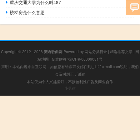
重庆交通大学为什么叫487
楼梯房是什么意思
Copyright © 2012 - 2026
英语歌曲网
Powered by
网站分类目录
|
精选推荐文章
|
网
站地图
|
疑难解答
浙ICP备06009081号
声明：本站内容来自互联网，如信息有错误可发邮件到f_fb#foxmail.com说明，我们
会及时纠正，谢谢
本站仅为个人兴趣爱好，不接盈利性广告及商业合作
小男孩