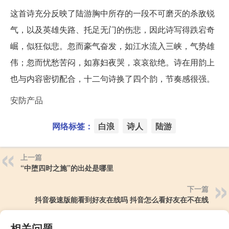
这首诗充分反映了陆游胸中所存的一段不可磨灭的杀敌锐
气，以及英雄失路、托足无门的伤悲，因此诗写得跌宕奇
崛，似狂似悲。忽而豪气奋发，如江水流入三峡，气势雄
伟；忽而忧愁苦闷，如寡妇夜哭，哀哀欲绝。诗在用韵上
也与内容密切配合，十二句诗换了四个韵，节奏感很强。
安防产品
网络标签：
白浪
诗人
陆游
上一篇
“中堕四时之施”的出处是哪里
下一篇
抖音极速版能看到好友在线吗 抖音怎么看好友在不在线
相关问题