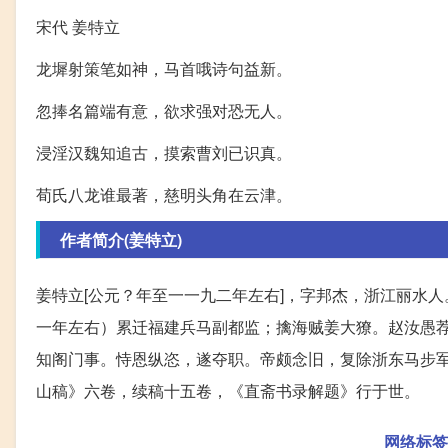
宋代 姜特立
龙墀射策笔如神，马首哦诗句益新。
忽捧名篇端有意，欲求强对恐无人。
浸淫汉魏知追古，摸索曹刘已识真。
荀氏八龙谁最著，慈明头角在云津。
作者简介(姜特立)
姜特立[公元？年至一一九二年左右]，字邦杰，浙江丽水
一年左右）累迁福建兵马副都监；擒海贼姜大獠。赵汝愚
知阁门事。恃恩纵恣，遂夺职。帝颇念旧，复除浙东马步
山稿》六卷，续稿十五卷，《直斋书录解题》行于世。
网络标签