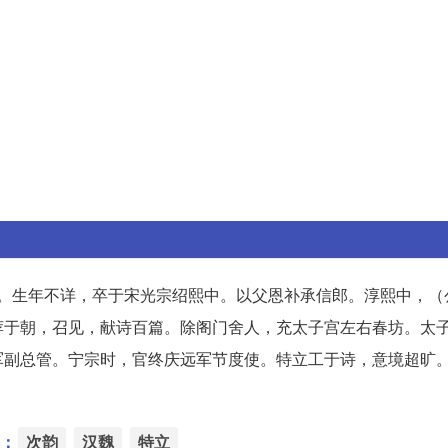
人。生年不详，卒于宋光宗绍熙中。以父恩补承信郎。淳熙中，（
荐于朝，召见，献诗百篇。除阁门舍人，充太子宫左右春坊。太
军副总管。宁宗时，官终庆远军节度使。特立工于诗，意境超旷
：
次韵
汉魏
特立