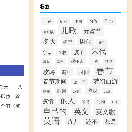
标签
作业
一首
专业
习俗
中国
儿歌
元宵节
你可以
冬天
唐代
冬季
好听
宋代
孩子
字母
学校
很多人
寓意
手机
工作
技能
春节
攻略
时间
新年
梦幻西游
春节期间
是一个
公元一一八
游戏
歌词
歌曲
汤圆
玩家
子即位，除
的人
疫情
礼物
的是
红包
。作有《梅
自己的
英文
英文歌
英语
还不
诗人
都是