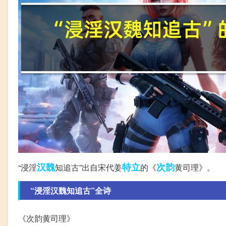
汉魏
特立
次韵
“浸淫
知追古”出自宋代姜
的《
黄司理》。
“浸淫汉魏知追古”全诗
《次韵黄司理》