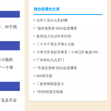
猜你想看的文章
过年了买什么车好啊
外，对于我
“蒲米蛰双鱼”的出处是哪里
新房没入住过年开灯吗
二十六个英文字母小儿歌
小米汽车首款车将至！小米已贮备超1000条专利：包括无线充电等
有小孩的
广州东站几点开门
于一个辈
“天瑞无变移”的出处是哪里
doit英文歌
二套房契税是多少
1到20的英文歌曲
常见且不会