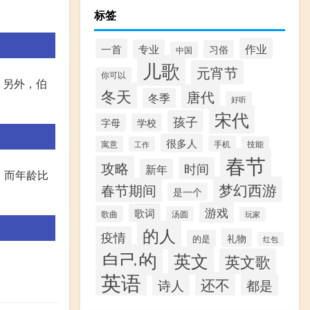
标签
作业
一首
专业
习俗
中国
儿歌
元宵节
你可以
。另外，伯
冬天
唐代
冬季
好听
宋代
孩子
字母
学校
很多人
寓意
手机
工作
技能
春节
攻略
时间
新年
；而年龄比
梦幻西游
春节期间
是一个
游戏
歌词
歌曲
汤圆
玩家
的人
疫情
礼物
的是
红包
自己的
英文
英文歌
英语
还不
诗人
都是