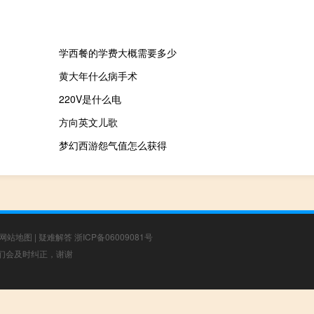
学西餐的学费大概需要多少
黄大年什么病手术
220V是什么电
方向英文儿歌
梦幻西游怨气值怎么获得
网站地图
|
疑难解答
浙ICP备06009081号
，我们会及时纠正，谢谢