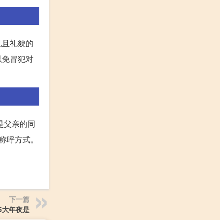
见且礼貌的
以免冒犯对
是父亲的同
称呼方式。
下一篇
15大年夜是