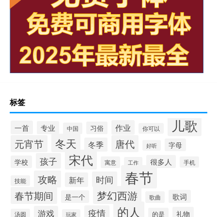
标签
儿歌
作业
一首
专业
习俗
中国
你可以
冬天
元宵节
唐代
冬季
字母
好听
宋代
孩子
很多人
学校
寓意
手机
工作
春节
攻略
时间
新年
技能
梦幻西游
春节期间
歌词
是一个
歌曲
的人
疫情
游戏
礼物
的是
汤圆
玩家