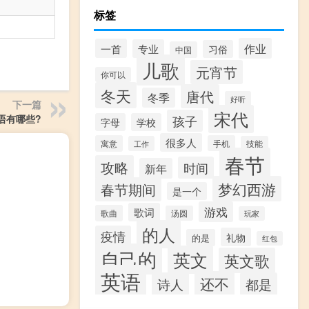
标签
作业
一首
专业
习俗
中国
儿歌
元宵节
你可以
冬天
唐代
冬季
好听
下一篇
宋代
孩子
语有哪些?
字母
学校
很多人
寓意
手机
工作
技能
春节
攻略
时间
新年
梦幻西游
春节期间
是一个
游戏
歌词
歌曲
汤圆
玩家
的人
疫情
礼物
的是
红包
自己的
英文
英文歌
英语
还不
诗人
都是