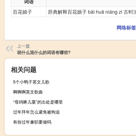
词语
百花娘子
辞典解释百花娘子 bǎi huā niáng 
网络标签
上一篇
胡什么混什么的词语有哪些?
相关问题
5个小鸭子英文儿歌
啊啊啊英文歌曲
“母鸡啄儿粟”的出处是哪里
过年拜年怎么避免被狗追
有份过年兼职要做吗