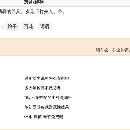
拼音/解释
zi 古时消暑的器具。参见「竹夫人」条。
：
娘子
百花
词语
猖什么一什么的词
过年女生说累怎么安慰她
多大年龄做不做艾灸
“凤下稍依梧”的出处是哪里
梦幻西游各武器属性效果
怀柔 疫苗 春节免费吗