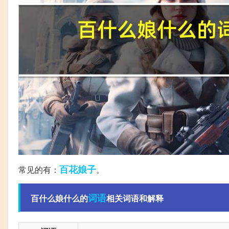
百花
娘子
常见的有：
。
词语
百什么娘什么的
相关词语和解释