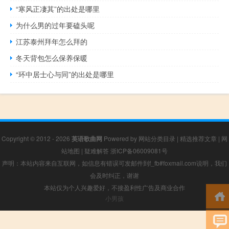
“寒风正凄其”的出处是哪里
为什么男的过年要磕头呢
江苏泰州拜年怎么拜的
冬天背包怎么保养保暖
“环中居士心与同”的出处是哪里
Copyright © 2012 - 2026
英语歌曲网
Powered by
网站分类目录
|
精选推荐文章
|
网
站地图
|
疑难解答
浙ICP备06009081号
声明：本站内容来自互联网，如信息有错误可发邮件到f_fb#foxmail.com说明，我们
会及时纠正，谢谢
本站仅为个人兴趣爱好，不接盈利性广告及商业合作
小男孩