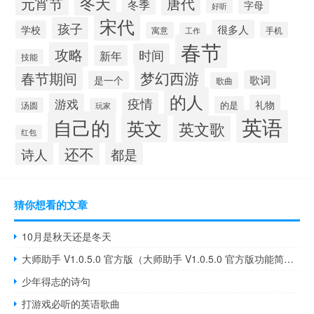
冬天
元宵节
唐代
冬季
字母
好听
宋代
孩子
很多人
学校
寓意
手机
工作
春节
攻略
时间
新年
技能
梦幻西游
春节期间
歌词
是一个
歌曲
的人
疫情
游戏
礼物
的是
汤圆
玩家
英语
自己的
英文
英文歌
红包
还不
诗人
都是
猜你想看的文章
10月是秋天还是冬天
大师助手 V1.0.5.0 官方版（大师助手 V1.0.5.0 官方版功能简介）
少年得志的诗句
打游戏必听的英语歌曲