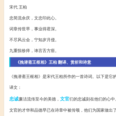
宋代 王柏
忠简流余庆，文忠印此心。
词章传世早，事业得君深。
不尽风云会，宁知岁月侵。
九重惊殄瘁，谗言舌方瘖。
《挽潜斋王枢相》王柏 翻译、赏析和诗意
《挽潜斋王枢相》是宋代王柏所作的一首诗词。以下是它
译文：
忠诚
文官
廉洁流传至今的美德，
们的忠诚刻在他们的心中
文官的才华和品德早已在诗章中被传颂，他们为国家做出