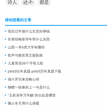
还不
诗人
都是
猜你想看的文章
现在过年做什么生意好挣钱
长辈给晚辈拜年带什么东西
山西一本b类大学有哪些
歌声与微笑英文版歌曲
儿童英语26个字母儿歌
pets3往年真题 pets3历年真题下载
魂斗罗归来攻略心得
聊赠一枝春的上一句是什么
“玉巵亲举万年觞”的出处是哪里
懒人冬天用什么保暖