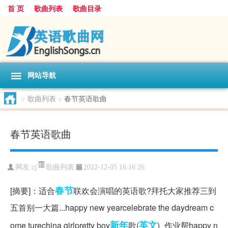
首 页
歌曲列表
歌曲目录
网站导航
>
歌曲列表
>
春节英语歌曲
春节英语歌曲
歌曲列表
网友:
cj
2022-12-05 16:16:26
春节
[摘要]：适合
联欢会演唱的英语歌?拜托大家推荐三到
五首别一大篇...happy new yearcelebrate the daydream c
新年
英文
ome turechina girlpretty boy
歌(
)_作业帮happy n