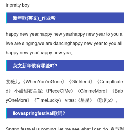
irlpretty boy
新年歌(英文)_作业帮
happy new year,happy new yearhappy new year to you al
lwe are singing,we are dancinghappy new year to you all
happy new year,happy new yea。
英文新年歌有哪些吖?
艾薇儿:《WhenYou'reGone》《Girlfriend》《Complicate
d》 小甜甜布兰妮:《PieceOfMe》《GimmeMore》《Bab
yOneMore》《TimeLucky》 vitas:《星星》《歌剧2》。
ilovespringfestival歌词?
Spring festival is coming, let me see what I can do. 春节到