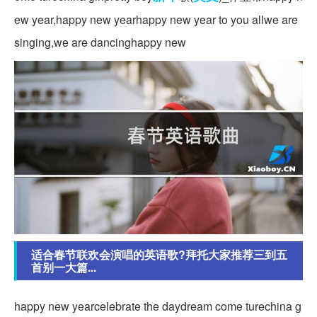
ew year,happy new yearhappy new year to you allwe are
singing,we are dancinghappy new
适合春节联欢会演唱的英语歌?拜托大家推荐三到五
首别一大篇...
happy new yearcelebrate the daydream come turechina g