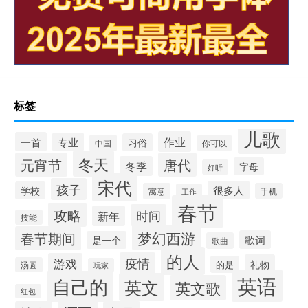
标签
儿歌
作业
一首
专业
习俗
中国
你可以
冬天
元宵节
唐代
冬季
字母
好听
宋代
孩子
很多人
学校
寓意
手机
工作
春节
攻略
时间
新年
技能
梦幻西游
春节期间
歌词
是一个
歌曲
的人
疫情
游戏
礼物
的是
汤圆
玩家
英语
自己的
英文
英文歌
红包