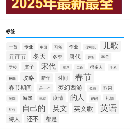
标签
儿歌
作业
一首
专业
习俗
中国
你可以
冬天
元宵节
唐代
冬季
字母
好听
宋代
孩子
很多人
学校
寓意
手机
工作
春节
攻略
时间
新年
技能
梦幻西游
春节期间
歌词
是一个
歌曲
的人
疫情
游戏
礼物
的是
汤圆
玩家
英语
自己的
英文
英文歌
红包
还不
诗人
都是