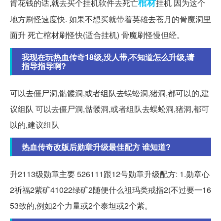
棺材
肯花钱的话,就去买个挂机软件去死亡
挂机 因为这个
地方刷怪速度快. 如果不想买就带着英雄去苍月的骨魔洞里
面升 死亡棺材刷怪快(适合挂机) 骨魔刷怪慢但经。
我现在玩热血传奇18级,没人带,不知道怎么升级,请
指导指导啊?
可以去僵尸洞,骷髅洞,或者组队去蜈蚣洞,猪洞,都可以的,建
议组队 可以去僵尸洞,骷髅洞,或者组队去蜈蚣洞,猪洞,都可
以的,建议组队
热血传奇改版后勋章升级最佳配方 谁知道?
升2113级勋章主要 526111跟12号勋章升级配方: 1.勋章心
2祈福2紫矿41022绿矿2随便什么祖玛类戒指2(不过要一16
53致的,例如2个力量或2个泰坦或2个紫。