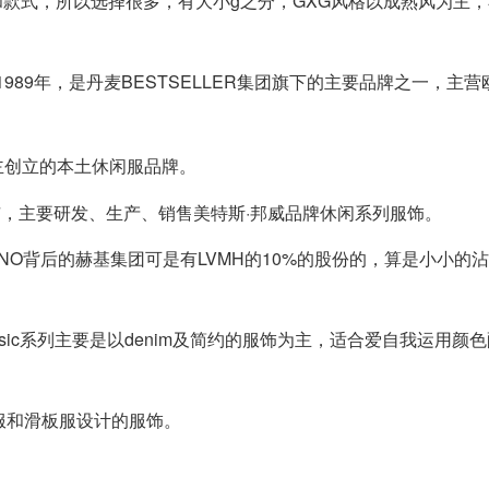
和款式，所以选择很多，有大小g之分，GXG风格以成熟风为主，小
诞生于1989年，是丹麦BESTSELLER集团旗下的主要品牌之一，主
主创立的本土休闲服品牌。
市，主要研发、生产、销售美特斯·邦威品牌休闲系列服饰。
NDIANO背后的赫基集团可是有LVMH的10%的股份的，算是小小
个方向，basic系列主要是以denim及简约的服饰为主，适合爱自我运用
动服和滑板服设计的服饰。