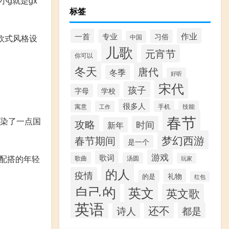
g就是gx
标签
作业
一首
专业
习俗
中国
营欧式风格设
儿歌
元宵节
你可以
冬天
唐代
冬季
好听
宋代
孩子
字母
学校
很多人
寓意
手机
工作
技能
春节
的沾染了一点国
攻略
时间
新年
梦幻西游
春节期间
是一个
游戏
歌词
颜色配搭的年轻
歌曲
汤圆
玩家
的人
疫情
礼物
的是
红包
自己的
英文
英文歌
英语
还不
诗人
都是