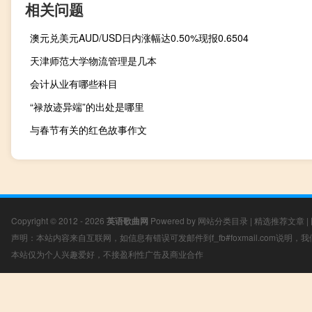
相关问题
澳元兑美元AUD/USD日内涨幅达0.50%现报0.6504
天津师范大学物流管理是几本
会计从业有哪些科目
“禄放迹异端”的出处是哪里
与春节有关的红色故事作文
Copyright © 2012 - 2026
英语歌曲网
Powered by
网站分类目录
|
精选推荐文章
|
声明：本站内容来自互联网，如信息有错误可发邮件到f_fb#foxmail.com说明
本站仅为个人兴趣爱好，不接盈利性广告及商业合作