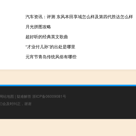
汽车资讯：评测 东风本田享域怎么样及第四代胜达怎么样
月光拼图攻略
超好听的经典英文歌曲
“才业付儿孙”的出处是哪里
元宵节青岛传统风俗有哪些
网站地图
|
疑难解答
浙ICP备06009081号
，我们会及时纠正，谢谢