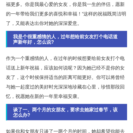
福更多。你是我最心爱的女友，你是我一生的伴侣，愿新
的一年带给我们更多的喜悦和幸福！”这样的祝福既简洁明
了，又能表达出你对她的深深爱意。
我是个很重感情的人，过年想给前女友打个电话道
声新年好，怎么说?
作为一个重感情的人，在过年的时候想要给前女友打个电
话送上新年祝福，应该如何说呢？因为她已经不是你的女
友了，这个时候保持适当的距离可能更好。你可以将曾经
与她一起度过的美好时光深深地珍藏在心里，珍惜那段回
忆，祝愿她在新的一年里幸福安康。
谈了一、两个月的女朋友，要求去她家过春节，该
怎么办?
如果你和女朋友只谈了一两个月的时间，她却希望你能去