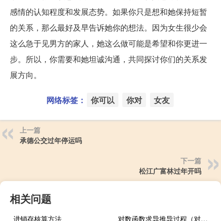
感情的认知程度和发展态势。如果你只是想和她保持短暂
的关系，那么最好及早告诉她你的想法。因为女生很少会
这么急于见男方的家人，她这么做可能是希望和你更进一
步。所以，你需要和她坦诚沟通，共同探讨你们的关系发
展方向。
网络标签：
你可以
你对
女友
上一篇
承德公交过年停运吗
下一篇
松江广富林过年开吗
相关问题
进销存核算方法
对数函数求导推导过程（对数函数求导）