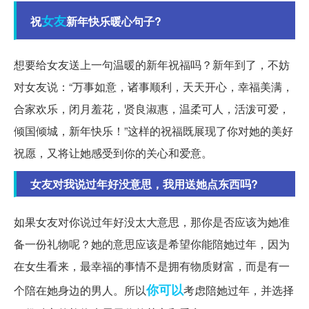
女友
祝
新年快乐暖心句子?
想要给女友送上一句温暖的新年祝福吗？新年到了，不妨
对女友说：“万事如意，诸事顺利，天天开心，幸福美满，
合家欢乐，闭月羞花，贤良淑惠，温柔可人，活泼可爱，
倾国倾城，新年快乐！”这样的祝福既展现了你对她的美好
祝愿，又将让她感受到你的关心和爱意。
女友对我说过年好没意思，我用送她点东西吗?
如果女友对你说过年好没太大意思，那你是否应该为她准
备一份礼物呢？她的意思应该是希望你能陪她过年，因为
在女生看来，最幸福的事情不是拥有物质财富，而是有一
你可以
个陪在她身边的男人。所以
考虑陪她过年，并选择