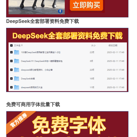
DeepSeek全套部署资料免费下载
免费可商用字体批量下载