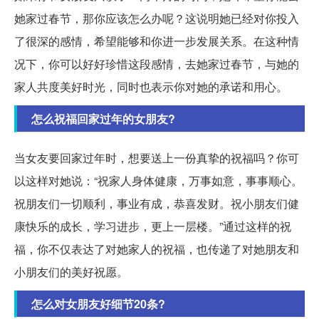
她家过春节，那你应该怎么办呢？这说明她已经对你投入
了很深的感情，希望能够和你进一步发展关系。在这种情
况下，你可以好好珍惜这段感情，去她家过春节，与她的
家人共度美好时光，同时也表示你对她的承诺和用心。
怎么祝福回家过年的女朋友?
当女友要回家过年时，想要送上一份真挚的祝福吗？你可
以这样对她说：“祝家人身体健康，万事如意，事事顺心。
祝朋友们一切顺利，事业有成，恭喜发财。祝小朋友们健
康快乐的成长，学习进步，更上一层楼。”通过这样的祝
福，你不仅表达了对她家人的祝福，也传递了对她朋友和
小朋友们的美好祝愿。
怎么对女朋友好细节20条?