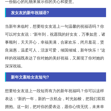
一份贴心的礼物来展示你的关心和爱意。
发女友的新年祝福语?
当新年来临时，想要给女友送上一句温馨的祝福语吗？你
可以对女友说：“新年到，祝愿我的好女友，万事如意，诸
事顺利，天天开心，幸福美满，合家欢乐，闭月羞花，贤
良淑惠，温柔可人，活泼可爱，倾国倾城，新年快乐！”这
样的祝福既表达了你对她的美好祝福，又展现了你对她的
深深祝福。
新年文案给女友短句?
想要给女友送上一段短而有力的新年祝福吗？你可以这样
表达：“新的一年，新的一次机会，时光如梭，把我们双双
拥抱。这一刻，把对你的爱表达，愿你心情无忧，未来幸