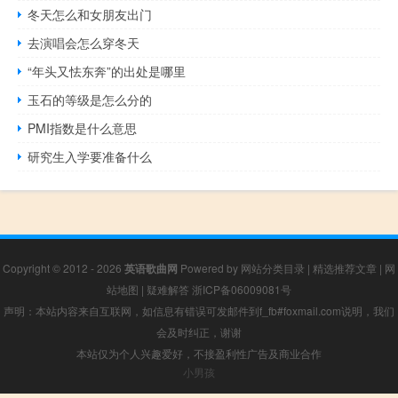
冬天怎么和女朋友出门
去演唱会怎么穿冬天
“年头又怯东奔”的出处是哪里
玉石的等级是怎么分的
PMI指数是什么意思
研究生入学要准备什么
Copyright © 2012 - 2026
英语歌曲网
Powered by
网站分类目录
|
精选推荐文章
|
网
站地图
|
疑难解答
浙ICP备06009081号
声明：本站内容来自互联网，如信息有错误可发邮件到f_fb#foxmail.com说明，我们
会及时纠正，谢谢
本站仅为个人兴趣爱好，不接盈利性广告及商业合作
小男孩