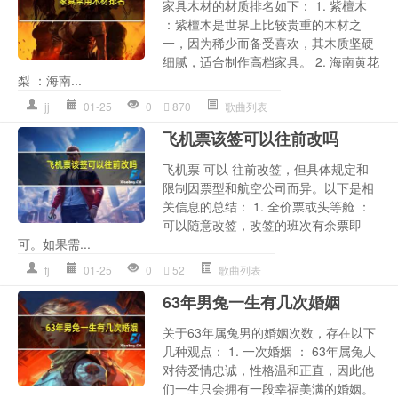
家具木材的材质排名如下： 1. 紫檀木
：紫檀木是世界上比较贵重的木材之
一，因为稀少而备受喜欢，其木质坚硬
细腻，适合制作高档家具。 2. 海南黄花
梨 ：海南...
jj
01-25
0
870
歌曲列表
飞机票该签可以往前改吗
飞机票 可以 往前改签，但具体规定和
限制因票型和航空公司而异。以下是相
关信息的总结： 1. 全价票或头等舱 ：
可以随意改签，改签的班次有余票即
可。如果需...
fj
01-25
0
52
歌曲列表
63年男兔一生有几次婚姻
关于63年属兔男的婚姻次数，存在以下
几种观点： 1. 一次婚姻 ： 63年属兔人
对待爱情忠诚，性格温和正直，因此他
们一生只会拥有一段幸福美满的婚姻。