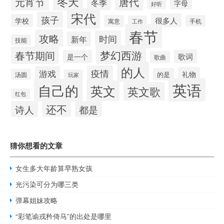
冬天
元宵节
唐代
冬季
字母
好听
宋代
孩子
很多人
学校
寓意
手机
工作
春节
攻略
时间
新年
技能
梦幻西游
春节期间
歌词
是一个
歌曲
的人
疫情
游戏
礼物
的是
汤圆
玩家
英语
自己的
英文
英文歌
红包
还不
诗人
都是
猜你想看的文章
女生多大年龄算早熟女孩
光污染可分为哪三类
弹幕姐妹攻略
“彩笔谕戎矜倚马”的出处是哪里