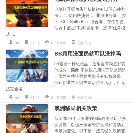
电脑打开摄像头的快捷键有以下几种方
法： 1. 使用快捷键 ： 通用快捷键 ：按
下 `Ctrl+Shift+Esc` 组合键，在任务管
理器中点击“工具”选项卡，选择“任务模
式”...
dn
01-25
0
930
歌曲列表
BB霜用洗面奶就可以洗掉吗
bb霜是一种化妆品，通常含有粉底和其
他成分，因此 不建议只用洗面奶来清洗
。虽然有些洗面奶可能具有卸妆效果，
但它们通常只能去除水溶性污垢，而无
法完全溶...
bb
01-25
0
738
歌曲列表
澳洲移民相关政策
截至2024年，澳洲的移民政策经历了多
次调整，以适应国家经济发展和劳动力
市场的变化。以下是一些关键的政策变