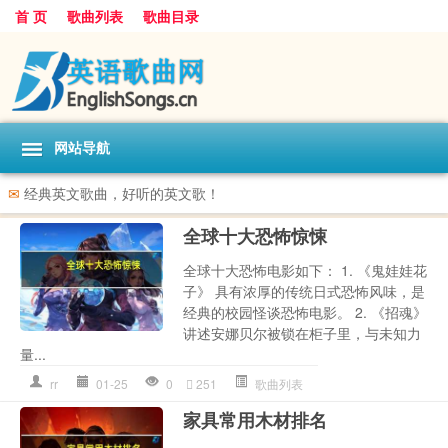
首 页
歌曲列表
歌曲目录
网站导航
✉
经典英文歌曲，好听的英文歌！
全球十大恐怖惊悚
全球十大恐怖电影如下： 1. 《鬼娃娃花
子》 具有浓厚的传统日式恐怖风味，是
经典的校园怪谈恐怖电影。 2. 《招魂》
讲述安娜贝尔被锁在柜子里，与未知力
量...
rr
01-25
0
251
歌曲列表
家具常用木材排名