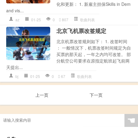
化和更新： 1. 新雇主担保Skills in Dem
and vis...
az
01-25
0
807
歌曲列表
北京飞机票改签规定
北京机票改签规则如下： 1. 改签时间
： 一般情况下，机票改签时间规定为自
买票的那天起，一年之内均可改签。 部
分航空公司要求在原指定航班起飞前两
天提出...
bj
01-25
0
67
歌曲列表
上一页
下一页
☚