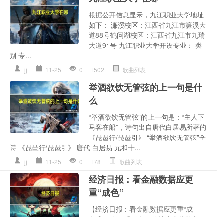
根据公开信息显示，九江职业大学地址
如下： 濂溪校区：江西省九江市濂溪大
道88号鹤问湖校区：江西省九江市九瑞
大道91号 九江职业大学开设专业： 类
别 专...
jj
11-25
0
502
歌曲列表
举酒欲饮无管弦的上一句是什
么
“举酒欲饮无管弦”的上一句是：“主人下
马客在船”，诗句出自唐代白居易所著的
《琵琶行/琵琶引》 “举酒欲饮无管弦”全
诗 《琵琶行/琵琶引》 唐代 白居易 元和十...
jj
11-25
0
78
歌曲列表
经济日报：看金融数据应更
重“成色”
【经济日报：看金融数据应更重“成