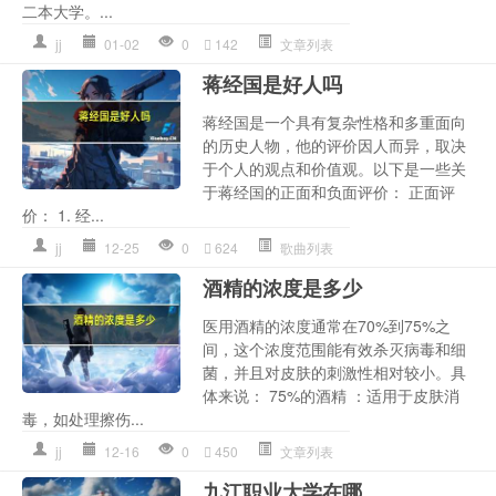
二本大学。...
jj
01-02
0
142
文章列表
蒋经国是好人吗
蒋经国是一个具有复杂性格和多重面向
的历史人物，他的评价因人而异，取决
于个人的观点和价值观。以下是一些关
于蒋经国的正面和负面评价： 正面评
价： 1. 经...
jj
12-25
0
624
歌曲列表
酒精的浓度是多少
医用酒精的浓度通常在70%到75%之
间，这个浓度范围能有效杀灭病毒和细
菌，并且对皮肤的刺激性相对较小。具
体来说： 75%的酒精 ：适用于皮肤消
毒，如处理擦伤...
jj
12-16
0
450
文章列表
九江职业大学在哪