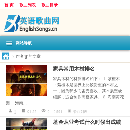
首 页
歌曲列表
歌曲目录
网站导航
>
作者“jj”的文章
家具常用木材排名
家具木材的材质排名如下： 1. 紫檀木
：紫檀木是世界上比较贵重的木材之
一，因为稀少而备受喜欢，其木质坚硬
细腻，适合制作高档家具。 2. 海南黄花
梨 ：海南...
jj
01-25
0
591
歌曲列表
基金从业考试什么时候出成绩