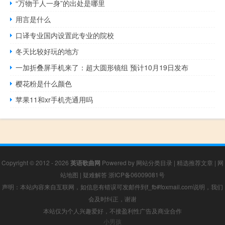
“万物于人一身”的出处是哪里
用言是什么
口译专业国内设置此专业的院校
冬天比较好玩的地方
一加折叠屏手机来了：超大圆形镜组 预计10月19日发布
樱花粉是什么颜色
苹果11和xr手机壳通用吗
Copyright © 2012 - 2026
英语歌曲网
Powered by
网站分类目录
|
精选推荐文章
|
网
站地图
|
疑难解答
浙ICP备06009081号
声明：本站内容来自互联网，如信息有错误可发邮件到f_fb#foxmail.com说明，我们
会及时纠正，谢谢
本站仅为个人兴趣爱好，不接盈利性广告及商业合作
小男孩