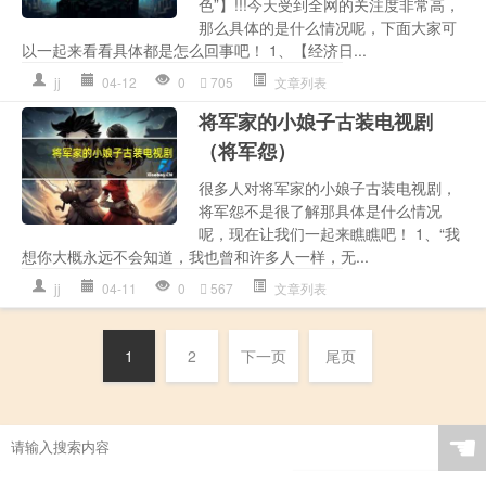
色”】!!!今天受到全网的关注度非常高，
那么具体的是什么情况呢，下面大家可
以一起来看看具体都是怎么回事吧！ 1、【经济日...
jj
04-12
0
705
文章列表
将军家的小娘子古装电视剧
（将军怨）
很多人对将军家的小娘子古装电视剧，
将军怨不是很了解那具体是什么情况
呢，现在让我们一起来瞧瞧吧！ 1、“我
想你大概永远不会知道，我也曾和许多人一样，无...
jj
04-11
0
567
文章列表
1
2
下一页
尾页
☚