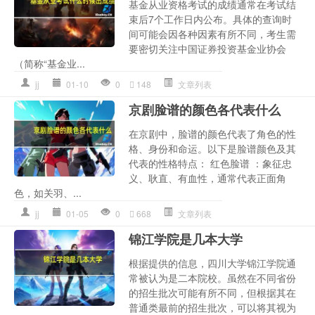
基金从业资格考试的成绩通常在考试结
束后7个工作日内公布。具体的查询时
间可能会因各种因素有所不同，考生需
要密切关注中国证券投资基金业协会
（简称“基金业...
jj
01-10
0
148
文章列表
京剧脸谱的颜色各代表什么
在京剧中，脸谱的颜色代表了角色的性
格、身份和命运。以下是脸谱颜色及其
代表的性格特点： 红色脸谱 ：象征忠
义、耿直、有血性，通常代表正面角
色，如关羽、...
jj
01-05
0
668
文章列表
锦江学院是几本大学
根据提供的信息，四川大学锦江学院通
常被认为是二本院校。虽然在不同省份
的招生批次可能有所不同，但根据其在
普通类最前的招生批次，可以将其视为