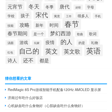
冬天
元宵节
唐代
冬季
字母
好听
宋代
孩子
很多人
学校
寓意
手机
工作
春节
攻略
时间
新年
技能
梦幻西游
春节期间
歌词
是一个
歌曲
的人
疫情
游戏
礼物
的是
汤圆
玩家
英语
自己的
英文
英文歌
红包
还不
诗人
都是
猜你想看的文章
RedMagic 8S Pro游戏智能手机配备120Hz AMOLED 显示屏
济南过年吃什么好饭店
心机缺血吃什么食物好（心肌缺血吃什么食物好）