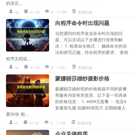
的语言...
xs
01-25
0
128
歌曲列表
向程序命令时出现问题
当您遇到向程序发送命令时出现的问
题，可以尝试以下步骤进行排查和解
决： 1. 检查命令格式 ： 确保命令的语
法和拼写正确，符合程序的要求。 查阅
程序文档或...
xc
01-25
0
221
歌曲列表
蒙娜丽莎婚纱摄影价格
蒙娜丽莎婚纱照的价格根据不同的套餐
和服务内容有所差异。以下是一些具体
的价格信息： 1. 4699元套餐 ： 包含4
套服装礼服 拍摄80张照片 后期精修入
册30张 相...
ln
01-24
0
102
歌曲列表
企业关停程序