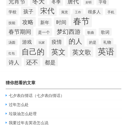
冬天
元宵节
唐代
冬季
字母
好听
宋代
孩子
很多人
学校
寓意
手机
工作
春节
攻略
时间
新年
技能
梦幻西游
春节期间
歌词
是一个
歌曲
的人
疫情
游戏
礼物
的是
汤圆
玩家
英语
自己的
英文
英文歌
红包
还不
诗人
都是
猜你想看的文章
七夕表白情话（七夕表白情话）
过年怎么处
垃圾油怎么处理
我要过年去英语怎么说