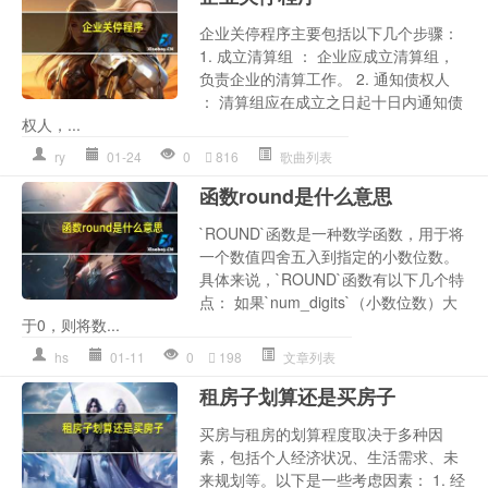
企业关停程序主要包括以下几个步骤：
1. 成立清算组 ： 企业应成立清算组，
负责企业的清算工作。 2. 通知债权人
： 清算组应在成立之日起十日内通知债
权人，...
ry
01-24
0
816
歌曲列表
函数round是什么意思
`ROUND`函数是一种数学函数，用于将
一个数值四舍五入到指定的小数位数。
具体来说，`ROUND`函数有以下几个特
点： 如果`num_digits`（小数位数）大
于0，则将数...
hs
01-11
0
198
文章列表
租房子划算还是买房子
买房与租房的划算程度取决于多种因
素，包括个人经济状况、生活需求、未
来规划等。以下是一些考虑因素： 1. 经