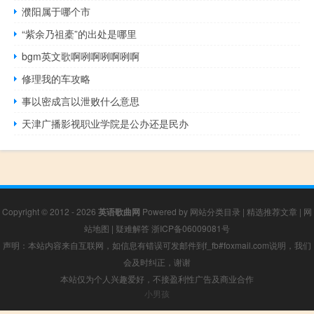
濮阳属于哪个市
“紫余乃祖橐”的出处是哪里
bgm英文歌啊咧啊咧啊咧啊
修理我的车攻略
事以密成言以泄败什么意思
天津广播影视职业学院是公办还是民办
Copyright © 2012 - 2026
英语歌曲网
Powered by
网站分类目录
|
精选推荐文章
|
网
站地图
|
疑难解答
浙ICP备06009081号
声明：本站内容来自互联网，如信息有错误可发邮件到f_fb#foxmail.com说明，我们
会及时纠正，谢谢
本站仅为个人兴趣爱好，不接盈利性广告及商业合作
小男孩