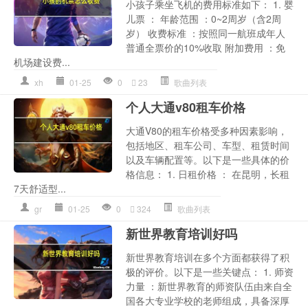
小孩子乘坐飞机的费用标准如下： 1. 婴
儿票 ： 年龄范围 ：0~2周岁（含2周
岁） 收费标准 ：按照同一航班成年人
普通全票价的10%收取 附加费用 ：免
机场建设费...
xh
01-25
0
23
歌曲列表
个人大通v80租车价格
大通V80的租车价格受多种因素影响，
包括地区、租车公司、车型、租赁时间
以及车辆配置等。以下是一些具体的价
格信息： 1. 日租价格 ： 在昆明，长租
7天舒适型...
gr
01-25
0
324
歌曲列表
新世界教育培训好吗
新世界教育培训在多个方面都获得了积
极的评价。以下是一些关键点： 1. 师资
力量 ：新世界教育的师资队伍由来自全
国各大专业学校的老师组成，具备深厚