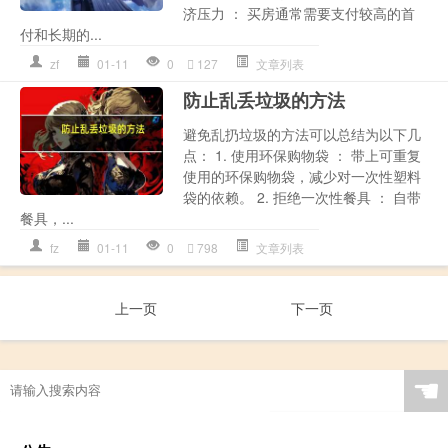
济压力 ： 买房通常需要支付较高的首
付和长期的...
zf
01-11
0
127
文章列表
防止乱丢垃圾的方法
避免乱扔垃圾的方法可以总结为以下几
点： 1. 使用环保购物袋 ： 带上可重复
使用的环保购物袋，减少对一次性塑料
袋的依赖。 2. 拒绝一次性餐具 ： 自带
餐具，...
fz
01-11
0
798
文章列表
上一页
下一页
☚