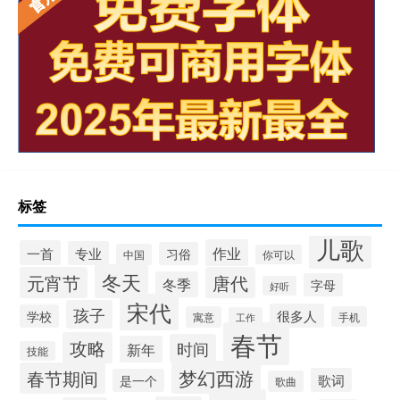
标签
儿歌
作业
一首
专业
习俗
中国
你可以
冬天
元宵节
唐代
冬季
字母
好听
宋代
孩子
很多人
学校
寓意
手机
工作
春节
攻略
时间
新年
技能
梦幻西游
春节期间
歌词
是一个
歌曲