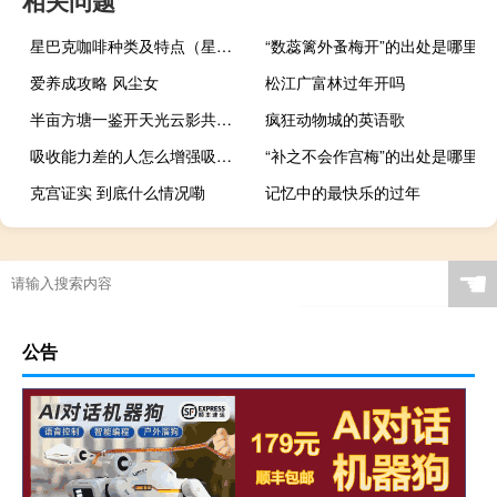
相关问题
星巴克咖啡种类及特点（星巴克咖啡种类）
“数蕊篱外蚤梅开”的出处是哪里
爱养成攻略 风尘女
松江广富林过年开吗
半亩方塘一鉴开天光云影共徘徊打一家用电器名 半亩方塘一鉴开天光云影共徘徊
疯狂动物城的英语歌
吸收能力差的人怎么增强吸收能力
“补之不会作宫梅”的出处是哪里
克宫证实 到底什么情况嘞
记忆中的最快乐的过年
☚
公告