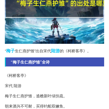
梅子
陆游
“
生仁燕护雏”出自宋代
的《柯桥客亭》。
“梅子生仁燕护雏”全诗
《柯桥客亭》
宋代 陆游
梅子生仁燕护雏，遶檐新叶绿扶疏。
朝来酒兴不可耐，买得钓船双鳜鱼。