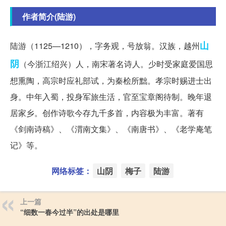
作者简介(陆游)
山
陆游（1125—1210），字务观，号放翁。汉族，越州
阴
（今浙江绍兴）人，南宋著名诗人。少时受家庭爱国思
想熏陶，高宗时应礼部试，为秦桧所黜。孝宗时赐进士出
身。中年入蜀，投身军旅生活，官至宝章阁待制。晚年退
居家乡。创作诗歌今存九千多首，内容极为丰富。著有
《剑南诗稿》、《渭南文集》、《南唐书》、《老学庵笔
记》等。
网络标签：
山阴
梅子
陆游
上一篇
“细数一春今过半”的出处是哪里