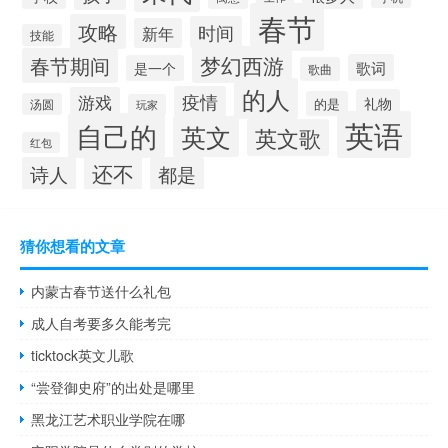
春节
攻略
时间
新年
技能
梦幻西游
春节期间
歌词
是一个
歌曲
的人
疫情
游戏
礼物
的是
汤圆
玩家
英语
自己的
英文
英文歌
红包
还不
诗人
都是
猜你想看的文章
内蒙古春节送什么礼包
成人自考要多久能考完
ticktock英文儿歌
“尝登御史府”的出处是哪里
黑龙江艺术职业学院在哪