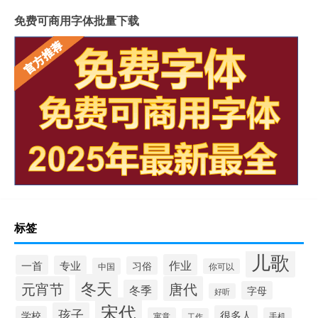
免费可商用字体批量下载
标签
儿歌
作业
一首
专业
习俗
中国
你可以
冬天
元宵节
唐代
冬季
字母
好听
宋代
孩子
很多人
学校
寓意
手机
工作