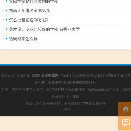
安阳学院是什么类别的学校
东南大学排名全国第几
怎么批量发送QQ消息
美术设计专业比较好的学校 有哪些大学
德同资本怎么样
Copyright © 2012 - 2026
英语歌曲网
Powered by
网站分类目录
|
精选推荐文章
|
网
站地图
|
疑难解答
浙ICP备06009081号
声明：本站内容来自互联网，如信息有错误可发邮件到f_fb#foxmail.com说明，我们
会及时纠正，谢谢
本站仅为个人兴趣爱好，不接盈利性广告及商业合作
小男孩