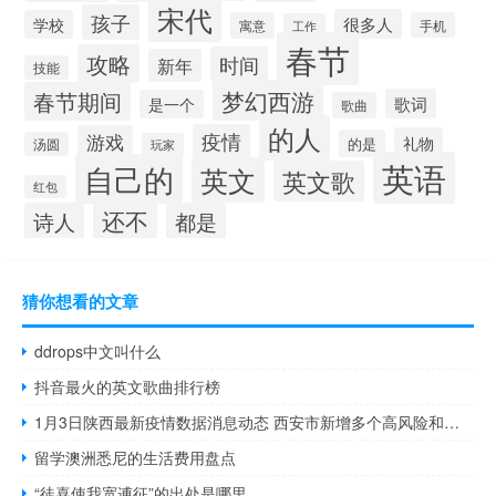
宋代
孩子
很多人
学校
寓意
手机
工作
春节
攻略
时间
新年
技能
梦幻西游
春节期间
歌词
是一个
歌曲
的人
疫情
游戏
礼物
的是
汤圆
玩家
英语
自己的
英文
英文歌
红包
还不
诗人
都是
猜你想看的文章
ddrops中文叫什么
抖音最火的英文歌曲排行榜
1月3日陕西最新疫情数据消息动态 西安市新增多个高风险和中风险地区
留学澳洲悉尼的生活费用盘点
“徒喜使我宽逋征”的出处是哪里