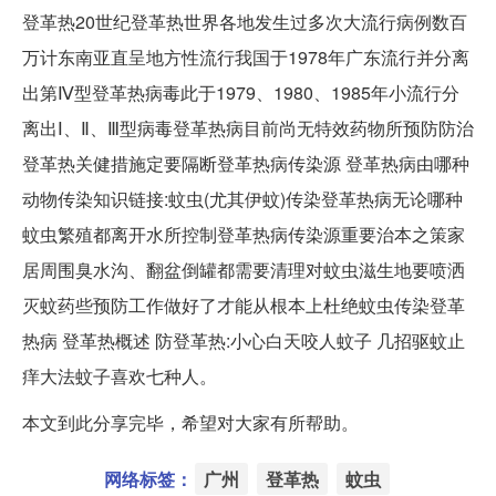
登革热20世纪登革热世界各地发生过多次大流行病例数百
万计东南亚直呈地方性流行我国于1978年广东流行并分离
出第Ⅳ型登革热病毒此于1979、1980、1985年小流行分
离出Ⅰ、Ⅱ、Ⅲ型病毒登革热病目前尚无特效药物所预防防治
登革热关健措施定要隔断登革热病传染源 登革热病由哪种
动物传染知识链接:蚊虫(尤其伊蚊)传染登革热病无论哪种
蚊虫繁殖都离开水所控制登革热病传染源重要治本之策家
居周围臭水沟、翻盆倒罐都需要清理对蚊虫滋生地要喷洒
灭蚊药些预防工作做好了才能从根本上杜绝蚊虫传染登革
热病 登革热概述 防登革热:小心白天咬人蚊子 几招驱蚊止
痒大法蚊子喜欢七种人。
本文到此分享完毕，希望对大家有所帮助。
网络标签：
广州
登革热
蚊虫