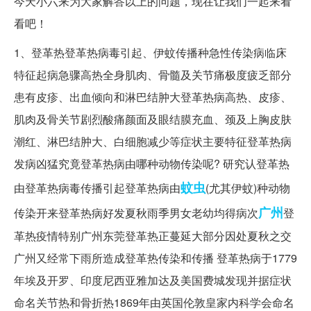
今天小六来为大家解答以上的问题，现在让我们一起来看
看吧！
1、登革热登革热病毒引起、伊蚊传播种急性传染病临床
特征起病急骤高热全身肌肉、骨髓及关节痛极度疲乏部分
患有皮疹、出血倾向和淋巴结肿大登革热病高热、皮疹、
肌肉及骨关节剧烈酸痛颜面及眼结膜充血、颈及上胸皮肤
潮红、淋巴结肿大、白细胞减少等症状主要特征登革热病
发病凶猛究竟登革热病由哪种动物传染呢? 研究认登革热
蚊虫
由登革热病毒传播引起登革热病由
(尤其伊蚊)种动物
广州
传染开来登革热病好发夏秋雨季男女老幼均得病次
登
革热疫情特别广州东莞登革热正蔓延大部分因处夏秋之交
广州又经常下雨所造成登革热传染和传播 登革热病于1779
年埃及开罗、印度尼西亚雅加达及美国费城发现并据症状
命名关节热和骨折热1869年由英国伦敦皇家内科学会命名