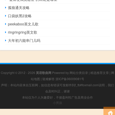
孤狼通关攻略
口袋妖黑2攻略
peekaboo英文儿歌
ringringring英文歌
大年初六能串门儿吗
Copyright © 2012 - 2026
英语歌曲网
Powered by
网站分类目录
|
精选推荐文章
|
网
站地图
|
疑难解答
浙ICP备06009081号
声明：本站内容来自互联网，如信息有错误可发邮件到f_fb#foxmail.com说明，我们
会及时纠正，谢谢
本站仅为个人兴趣爱好，不接盈利性广告及商业合作
小男孩