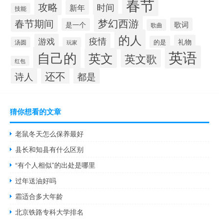
春节
攻略
时间
新年
技能
梦幻西游
春节期间
歌词
是一个
歌曲
的人
疫情
游戏
礼物
的是
汤圆
玩家
英语
自己的
英文
英文歌
红包
还不
诗人
都是
猜你想看的文章
老鼠冬天怎么保养最好
县长和知县有什么区别
“有个人相似”的出处是哪里
过年送油好吗
霜适合多大年龄
北京铁路专科大学排名