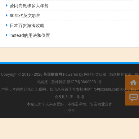
爱闪亮甄珠多大年龄
60年代英文歌曲
日本百货海淘攻略
instead的用法和位置
Copyright © 2012 - 2026
英语歌曲网
Powered by
网站分类目录
|
精选推荐文章
|
网
站地图
|
疑难解答
浙ICP备06009081号
声明：本站内容来自互联网，如信息有错误可发邮件到f_fb#foxmail.com说明，我们
会及时纠正，谢谢
本站仅为个人兴趣爱好，不接盈利性广告及商业合作
小男孩