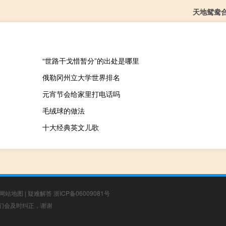
天地鸳鸯
“世路干戈惜暂分”的出处是哪里
俄勒冈州立大学世界排名
元宵节会给家里打电话吗
毛绒球的做法
十大经典英文儿歌
网站地图
|
疑难解答
浙ICP备06009081号
，我们会及时纠正，谢谢