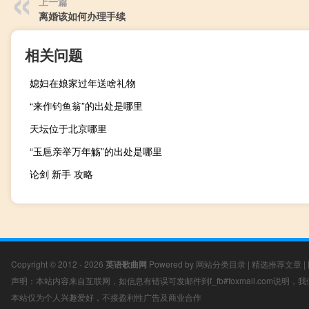
上一篇
离婚该如何办理手续
相关问题
媳妇在娘家过年送啥礼物
“来作钓鱼翁”的出处是哪里
天坛位于北京哪里
“玉巵亲举万年觞”的出处是哪里
论剑 新手 攻略
Copyright © 2012 - 2026
英语歌曲网
Powered by
网站分类目录
|
精选推荐文章
|
声明：本站内容来自互联网，如信息有错误可发邮件到f_fb#foxmail.com说明
本站仅为个人兴趣爱好，不接盈利性广告及商业合作