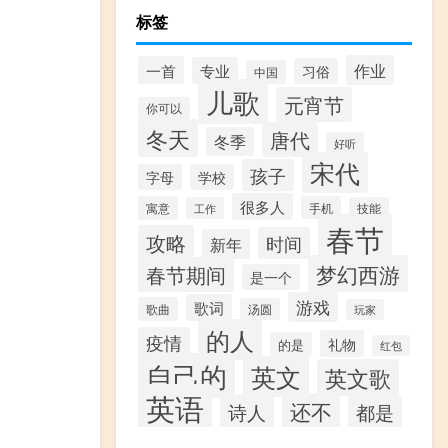
标签
作业
一首
专业
习俗
中国
儿歌
元宵节
你可以
冬天
唐代
冬季
好听
宋代
孩子
字母
学校
很多人
寓意
手机
工作
技能
春节
攻略
时间
新年
梦幻西游
春节期间
是一个
游戏
歌词
歌曲
汤圆
玩家
的人
疫情
礼物
的是
红包
自己的
英文
英文歌
英语
还不
诗人
都是