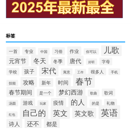
标签
儿歌
作业
一首
专业
习俗
中国
你可以
冬天
元宵节
唐代
冬季
字母
好听
宋代
孩子
很多人
学校
寓意
手机
工作
春节
攻略
时间
新年
技能
梦幻西游
春节期间
歌词
是一个
歌曲
的人
疫情
游戏
礼物
的是
汤圆
玩家
英语
自己的
英文
英文歌
红包
还不
诗人
都是