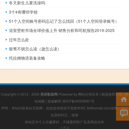
冬天新生儿要洗澡吗
3十4有哪些学校
51个人空间账号密码忘记了怎么找回（51个人空间登录账号）
浴室壁柜市场全球价值上升 销售分析和司机报告2019-2025
过年怎么处
桀骜不驯怎么读（逊怎么读）
托拉姆物语装备攻略
Copyright © 2012 - 2026
英语歌曲网
Powered by
网站分类目录
|
精选推荐文章
|
网
站地图
|
疑难解答
浙ICP备06009081号
声明：本站内容来自互联网，如信息有错误可发邮件到f_fb#foxmail.com说明，我们
会及时纠正，谢谢
本站仅为个人兴趣爱好，不接盈利性广告及商业合作
小男孩