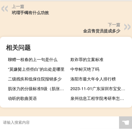
上一篇
玳瑁手镯有什么功效
下一篇
金店售货员提成多少
相关问题
聊赠一枝春的上一句是什么
欺诈罪的立案标准
“莫嫌鬓上些些白”的出处是哪里
中华鲟灭绝了吗
二级残疾和低保住院报销多少
洛阳市最大年令人排行榜
肌张力的分级标准5级（肌张力的分级）
2023-11-01广东深圳市宝安区(松树菌)的报价是多少
动听的歌曲英语
泉州信息工程学院考研率怎么样
☚