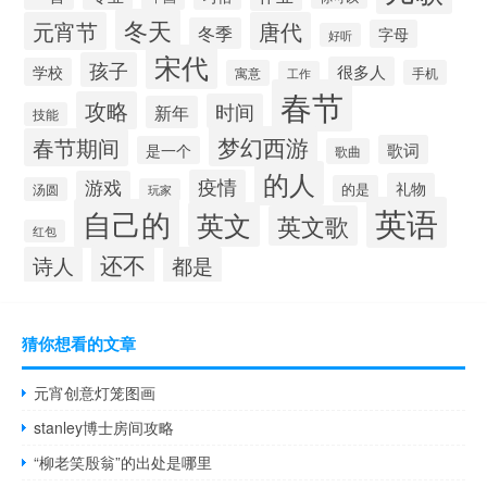
冬天
元宵节
唐代
冬季
字母
好听
宋代
孩子
很多人
学校
寓意
手机
工作
春节
攻略
时间
新年
技能
梦幻西游
春节期间
歌词
是一个
歌曲
的人
疫情
游戏
礼物
的是
汤圆
玩家
英语
自己的
英文
英文歌
红包
还不
诗人
都是
猜你想看的文章
元宵创意灯笼图画
stanley博士房间攻略
“柳老笑殷翁”的出处是哪里