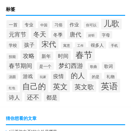
标签
儿歌
作业
一首
专业
习俗
中国
你可以
冬天
元宵节
唐代
冬季
字母
好听
宋代
孩子
很多人
学校
寓意
手机
工作
春节
攻略
时间
新年
技能
梦幻西游
春节期间
歌词
是一个
歌曲
的人
疫情
游戏
礼物
的是
汤圆
玩家
英语
自己的
英文
英文歌
红包
还不
诗人
都是
猜你想看的文章