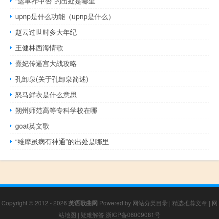
“运革祚中否”的出处是哪里
upnp是什么功能（upnp是什么）
赵云过世时多大年纪
王健林西海情歌
熹妃传逼宫大战攻略
孔卸泉(关于孔卸泉简述)
怒马鲜衣是什么意思
朔州师范高等专科学校在哪
goat英文歌
“维摩虽病有神通”的出处是哪里
Copyright © 2012 - 2026
英语歌曲网
Powered by
网站分类目录
|
精选推荐文章
|
网
站地图
|
疑难解答
浙ICP备06009081号