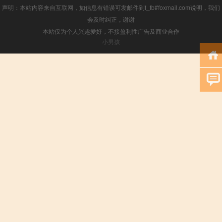
声明：本站内容来自互联网，如信息有错误可发邮件到f_fb#foxmail.com说明，我们
会及时纠正，谢谢
本站仅为个人兴趣爱好，不接盈利性广告及商业合作
小男孩