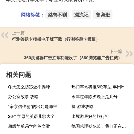
网络标签：
桀骜不驯
漂流记
鲁宾逊
上一篇
行测答题卡模板电子版下载（行测答题卡模板）
下一篇
360浏览器广告拦截功能没了（360浏览器广告拦截）
相关问题
冬天怎么防冻还不臃肿
热门车讯将推6款车型 丰田E&amp;#039;&amp;#039;Z逸致6月21日上市
办公室故事 攻略
今年过年除夕晚上是几号
“帝京信佳丽”的出处是哪里
操 游戏攻略
26个字母的英语儿歌大全
出境游最好的旅行社
超级简单易学的英文歌
德国总理朔尔茨：我们正在努力确保在特别基金结束后国防开支达到2%