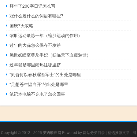
拜年了200字日记怎么写
冠什么履什么的词语有哪些?
国庆7天攻略
缩肛运动锻炼一年（缩肛运动的作用）
过年的大蒜怎么保存不发芽
魅世妖瞳至尊杀手妃（妖临天下血瞳魅世）
过年就是哪里闹热往哪里挤
“则吾何以春秋曜吾军士”的出处是哪里
“足想苍生愠自开”的出处是哪里
笔记本电脑不充电了怎么回事
Copyright © 2012 - 2026
英语歌曲网
Powered by
网站分类目录
|
精选推荐文章
|
网