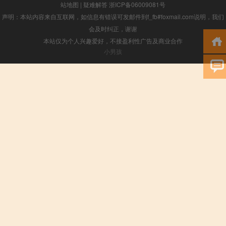
站地图
|
疑难解答
浙ICP备06009081号
声明：本站内容来自互联网，如信息有错误可发邮件到f_fb#foxmail.com说明，我们
会及时纠正，谢谢
本站仅为个人兴趣爱好，不接盈利性广告及商业合作
小男孩