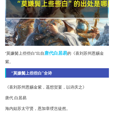
唐代
白居易
“莫嫌鬓上些些白”出自
的《喜刘苏州恩赐金
紫。
“莫嫌鬓上些些白”全诗
《喜刘苏州恩赐金紫，遥想贺宴，以诗庆之》
唐代 白居易
海内姑苏太守贤，恩加章绶岂徒然。