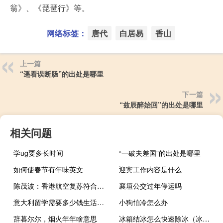
翁》、《琵琶行》等。
网络标签：
唐代
白居易
香山
上一篇
“遥看误断肠”的出处是哪里
下一篇
“兹辰醉始回”的出处是哪里
相关问题
学ug要多长时间
“一破夫差国”的出处是哪里
如何使春节有年味英文
迎宾工作内容是什么
陈茂波：香港航空复苏符合预期 海天中转大楼短期内启用
襄垣公交过年停运吗
意大利留学需要多少钱生活费 南京新东方前途出国留学机构
小狗怕冷怎么办
辞暮尔尔，烟火年年啥意思
冰箱结冰怎么快速除冰（冰箱结冰）