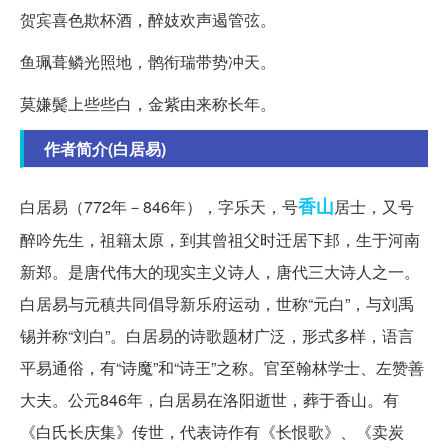
贺宾喜色欺杯酒，醉妓欢声遏管弦。
鱼珮葺鳞光照地，鹘衔瑞带势冲天。
莫嫌鬓上些些白，金紫由来称长年。
作者简介(白居易)
香山
白居易（772年－846年），字乐天，号
居士，又号
醉吟先生，祖籍太原，到其曾祖父时迁居下邽，生于河南
新郑。是唐代伟大的现实主义诗人，唐代三大诗人之一。
白居易与元稹共同倡导新乐府运动，世称“元白”，与刘禹
锡并称“刘白”。白居易的诗歌题材广泛，形式多样，语言
平易通俗，有“诗魔”和“诗王”之称。官至翰林学士、左赞善
大夫。公元846年，白居易在洛阳逝世，葬于香山。有
《白氏长庆集》传世，代表诗作有《长恨歌》、《卖炭