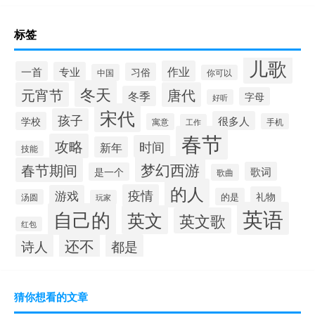
标签
儿歌
作业
一首
专业
习俗
中国
你可以
冬天
元宵节
唐代
冬季
字母
好听
宋代
孩子
很多人
学校
寓意
手机
工作
春节
攻略
时间
新年
技能
梦幻西游
春节期间
歌词
是一个
歌曲
的人
疫情
游戏
礼物
的是
汤圆
玩家
英语
自己的
英文
英文歌
红包
还不
诗人
都是
猜你想看的文章