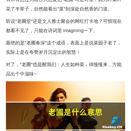
花了半辈子，自然能看出"菜"到深处自然香的门道。
听说"老圃堂"还是文人雅士聚会的网红打卡地？可惜现在
都看不见了，只能在诗词里 imagining一下。
最绝的是"老圃春深"这个成语，表面上是说菜园子老了，
实际上是在夸赞岁月沉淀出的智慧！
对了，"老圃"也提醒我们：人生如种菜，得慢慢来，方能
品出个中滋味~