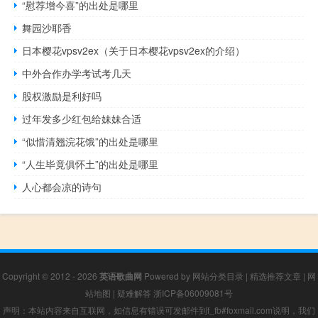
“慰荐增今喜”的出处是哪里
舞园沙耶香
日本樱花vpsv2ex（关于日本樱花vpsv2ex的介绍）
中外合作办学考试考几天
股权激励是利好吗
过年发多少红包给妹妹合适
“似惜清翘浣花饿”的出处是哪里
“人生毕竟俱怀土”的出处是哪里
人心都会凉的诗句
Copyright © 2012 - 2026
英语歌曲网
Powered by
网站分类目录
|
精选推荐文章
|
网
站地图
|
疑难解答
浙ICP备06009081号
声明：本站内容来自互联网，如信息有错误可发邮件到f_fb#foxmail.com说明，我们