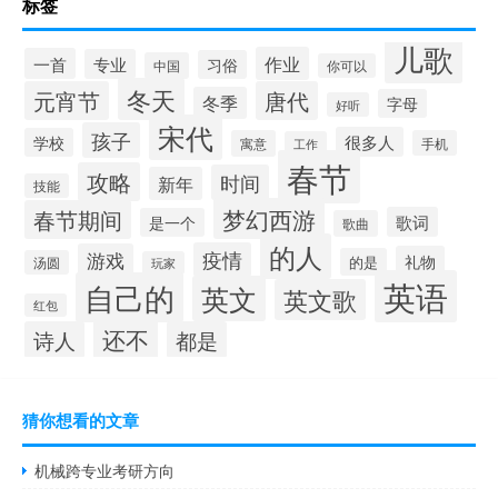
标签
儿歌
作业
一首
专业
习俗
中国
你可以
冬天
元宵节
唐代
冬季
字母
好听
宋代
孩子
很多人
学校
寓意
手机
工作
春节
攻略
时间
新年
技能
梦幻西游
春节期间
歌词
是一个
歌曲
的人
疫情
游戏
礼物
的是
汤圆
玩家
英语
自己的
英文
英文歌
红包
还不
诗人
都是
猜你想看的文章
机械跨专业考研方向