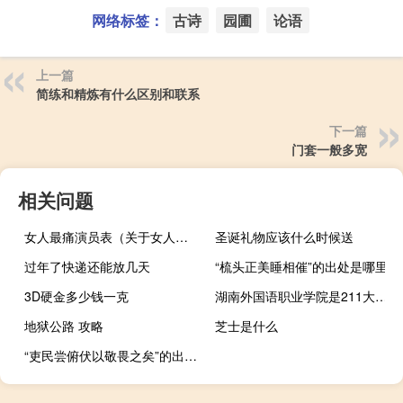
网络标签：
古诗
园圃
论语
上一篇
简练和精炼有什么区别和联系
下一篇
门套一般多宽
相关问题
女人最痛演员表（关于女人最痛演员表的介绍）
圣诞礼物应该什么时候送
过年了快递还能放几天
“梳头正美睡相催”的出处是哪里
3D硬金多少钱一克
湖南外国语职业学院是211大学吗
地狱公路 攻略
芝士是什么
“吏民尝俯伏以敬畏之矣”的出处是哪里