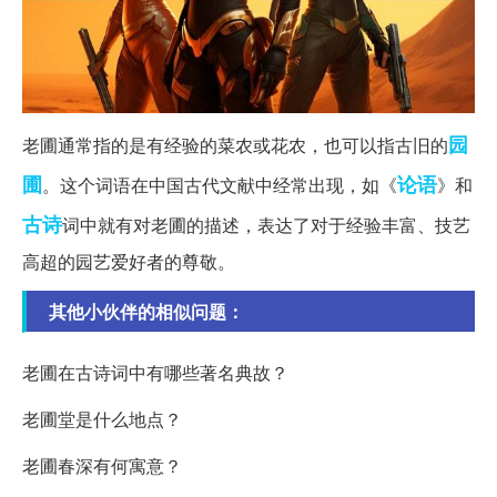
园
老圃通常指的是有经验的菜农或花农，也可以指古旧的
圃
论语
。这个词语在中国古代文献中经常出现，如《
》和
古诗
词中就有对老圃的描述，表达了对于经验丰富、技艺
高超的园艺爱好者的尊敬。
其他小伙伴的相似问题：
老圃在古诗词中有哪些著名典故？
老圃堂是什么地点？
老圃春深有何寓意？