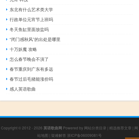
东北有什么艺术类大学
行政单位元宵节上班吗
冬天鱼缸里面放盐吗
“闭门感秋风”的出处是哪里
十万妖魔 攻略
怎么春节晚会不演了
春节重庆到广东有多远
春节过后毛猪能涨价吗
感人英语歌曲
Copyright © 2012 - 2026
英语歌曲网
Powered by
网站分类目录
|
精选推荐文章
|
网
站地图
|
疑难解答
浙ICP备06009081号