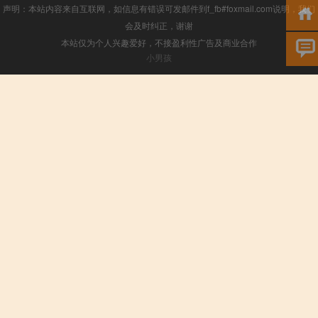
声明：本站内容来自互联网，如信息有错误可发邮件到f_fb#foxmail.com说明，我们
会及时纠正，谢谢
本站仅为个人兴趣爱好，不接盈利性广告及商业合作
小男孩