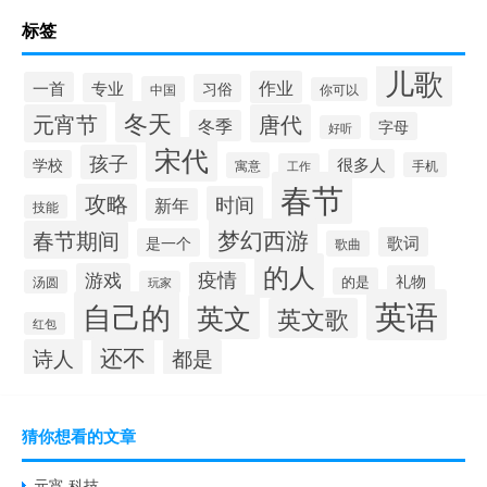
标签
儿歌
作业
一首
专业
习俗
中国
你可以
冬天
元宵节
唐代
冬季
字母
好听
宋代
孩子
很多人
学校
寓意
手机
工作
春节
攻略
时间
新年
技能
梦幻西游
春节期间
歌词
是一个
歌曲
的人
疫情
游戏
礼物
的是
汤圆
玩家
英语
自己的
英文
英文歌
红包
还不
诗人
都是
猜你想看的文章
元宵 科技