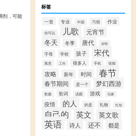
标签
界调剂，可能
作业
一首
专业
习俗
中国
儿歌
元宵节
你可以
冬天
唐代
冬季
好听
宋代
孩子
字母
学校
很多人
寓意
手机
工作
技能
春节
攻略
时间
新年
梦幻西游
春节期间
是一个
游戏
歌词
歌曲
汤圆
玩家
的人
疫情
礼物
的是
红包
自己的
英文
英文歌
英语
还不
诗人
都是