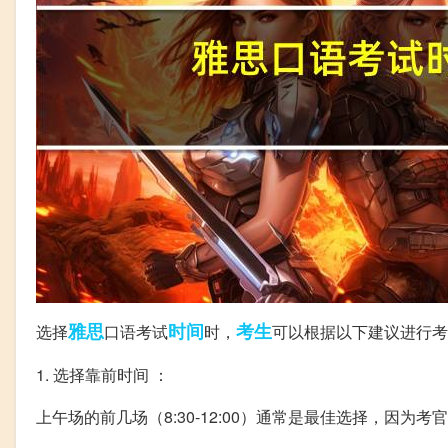
雅思
时间
考生
选择
口语考试
时，
可以根据以下建议进行考
1. 选择靠前时间 ：
上午场的前几场（8:30-12:00）通常是最佳选择，因