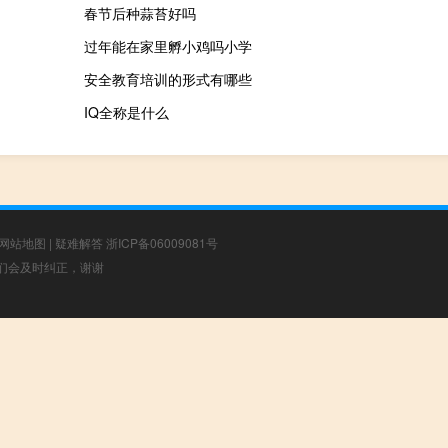
春节后种蒜苔好吗
过年能在家里孵小鸡吗小学
安全教育培训的形式有哪些
IQ全称是什么
网站地图
|
疑难解答
浙ICP备06009081号
，我们会及时纠正，谢谢