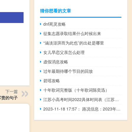
猜你想看的文章
dnf死灵攻略
征集志愿录取结果什么时候出来
“涵淡澎湃而为此也”的出处是哪里
女儿早恋父亲怎么处理
虚假消息攻略
过年最期待哪个节目的回放
碧瑶攻略
十年歌词完整版（十年歌词陈奕迅）
下一篇
尽责的句子
江苏小高考时间2022具体时间表（江苏小高考时间）
2023-11-18 17:57： 路况信息：2023年11月18日17时37分，道贺高速江华收费站附近以南K33处北往南因一辆大件运输车故障占用行车道和应急车道，至17时55分故障已处理完毕。Sa85Za ​​​