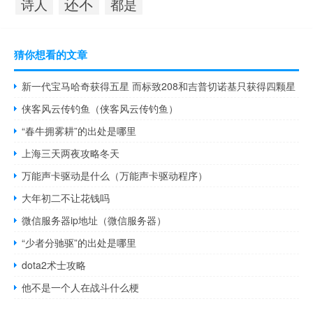
还不
诗人
都是
猜你想看的文章
新一代宝马哈奇获得五星 而标致208和吉普切诺基只获得四颗星
侠客风云传钓鱼（侠客风云传钓鱼）
“春牛拥雾耕”的出处是哪里
上海三天两夜攻略冬天
万能声卡驱动是什么（万能声卡驱动程序）
大年初二不让花钱吗
微信服务器ip地址（微信服务器）
“少者分驰驱”的出处是哪里
dota2术士攻略
他不是一个人在战斗什么梗