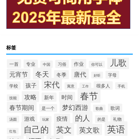
标签
儿歌
作业
一首
专业
习俗
中国
你可以
冬天
元宵节
唐代
冬季
字母
好听
宋代
孩子
很多人
学校
寓意
手机
工作
春节
攻略
时间
新年
技能
梦幻西游
春节期间
歌词
是一个
歌曲
的人
疫情
游戏
礼物
的是
汤圆
玩家
英语
自己的
英文
英文歌
红包