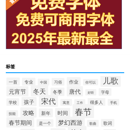
标签
儿歌
作业
一首
专业
习俗
中国
你可以
冬天
元宵节
唐代
冬季
字母
好听
宋代
孩子
很多人
学校
寓意
手机
工作
春节
攻略
时间
新年
技能
梦幻西游
春节期间
歌词
是一个
歌曲