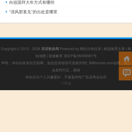
向祖国拜大年方式有哪些
“清风那复见”的出处是哪里
Copyright © 2012 - 2026
英语歌曲网
Powered by
网站分类目录
|
精选推荐文章
|
网
站地图
|
疑难解答
浙ICP备06009081号
声明：本站内容来自互联网，如信息有错误可发邮件到f_fb#foxmail.com说明，我们
会及时纠正，谢谢
本站仅为个人兴趣爱好，不接盈利性广告及商业合作
小男孩