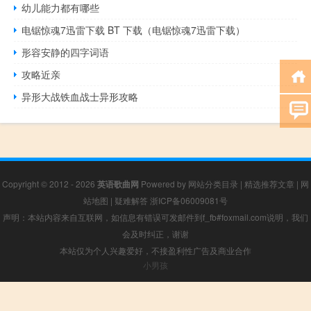
幼儿能力都有哪些
电锯惊魂7迅雷下载 BT 下载（电锯惊魂7迅雷下载）
形容安静的四字词语
攻略近亲
异形大战铁血战士异形攻略
Copyright © 2012 - 2026
英语歌曲网
Powered by
网站分类目录
|
精选推荐文章
|
网
站地图
|
疑难解答
浙ICP备06009081号
声明：本站内容来自互联网，如信息有错误可发邮件到f_fb#foxmail.com说明，我们
会及时纠正，谢谢
本站仅为个人兴趣爱好，不接盈利性广告及商业合作
小男孩