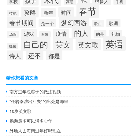
孩子
很多人
学校
寓意
手机
工作
春节
攻略
时间
新年
技能
梦幻西游
春节期间
歌词
是一个
歌曲
的人
疫情
游戏
礼物
的是
汤圆
玩家
英语
自己的
英文
英文歌
红包
还不
诗人
都是
猜你想看的文章
南方过年包粽子的做法视频
“任转秦淮出江去”的出处是哪里
10岁英文歌
鹦鹉最多可以活多少年
外地人去海南过年好吗现在