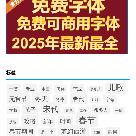
标签
儿歌
作业
一首
专业
习俗
中国
你可以
冬天
元宵节
唐代
冬季
字母
好听
宋代
孩子
很多人
学校
寓意
手机
工作
春节
攻略
时间
新年
技能
梦幻西游
春节期间
歌词
是一个
歌曲