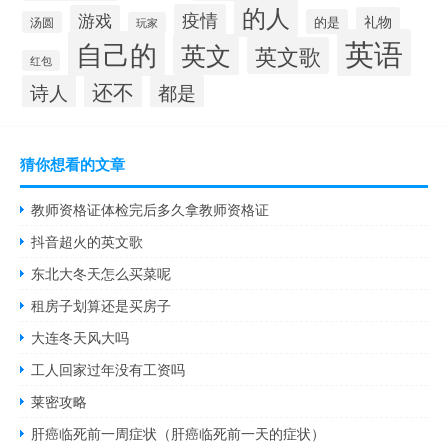
的人
疫情
游戏
礼物
的是
汤圆
玩家
英语
自己的
英文
英文歌
红包
还不
诗人
都是
猜你想看的文章
教师资格证体检完后多久拿教师资格证
抖音超火的英文歌
东北大冬天怎么买菜呢
租房子划算还是买房子
大连冬天风大吗
工人回家过年没有工资吗
莱密攻略
肝癌临死前一周症状（肝癌临死前一天的症状）