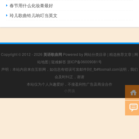
春节用什么化妆膏最好
玲儿歌曲铃儿响叮当英文
Copyright © 2012 - 2026
英语歌曲网
Powered by
网站分类目录
|
精选推荐文章
|
网
站地图
|
疑难解答
浙ICP备06009081号
声明：本站内容来自互联网，如信息有错误可发邮件到f_fb#foxmail.com说明，我们
会及时纠正，谢谢
本站仅为个人兴趣爱好，不接盈利性广告及商业合作
小男孩