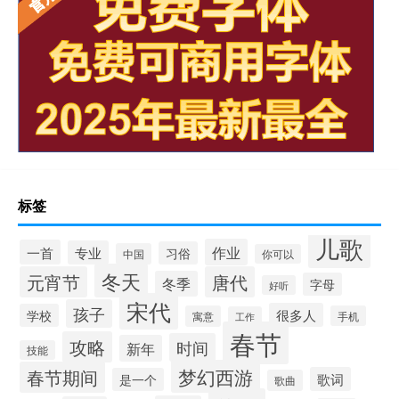
标签
儿歌
作业
一首
专业
习俗
中国
你可以
冬天
元宵节
唐代
冬季
字母
好听
宋代
孩子
很多人
学校
寓意
手机
工作
春节
攻略
时间
新年
技能
梦幻西游
春节期间
歌词
是一个
歌曲