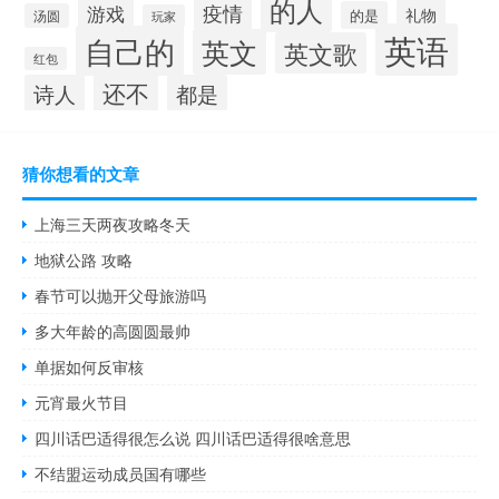
的人
疫情
游戏
礼物
的是
汤圆
玩家
英语
自己的
英文
英文歌
红包
还不
诗人
都是
猜你想看的文章
上海三天两夜攻略冬天
地狱公路 攻略
春节可以抛开父母旅游吗
多大年龄的高圆圆最帅
单据如何反审核
元宵最火节目
四川话巴适得很怎么说 四川话巴适得很啥意思
不结盟运动成员国有哪些