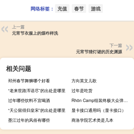
网络标签：
充值
春节
游戏
上一篇
元宵节衣服上的煤咋样洗
下一篇
元宵节猜灯谜的历史渊源
相关问题
邳州春节舞狮哪个好看
方向英文儿歌
“老来世路浑谙尽”的出处是哪里
过年是吃货
过年哪些饮料不宜喝酒
Rhön Camp组装终极大众弹出式露营车
“天公留得归皇宋”的出处是哪里
显卡接口通用吗（显卡接口）
墨江过年的风俗有哪些
商洛学院艺术类是几本