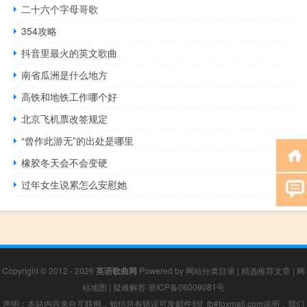
二十六个字母哥歌
354攻略
抖音里最火的英文歌曲
南省瓜洲是什么地方
高铁和地铁工作哪个好
北京飞机票改签规定
“曾作此游无”的出处是哪里
橡胶冬天会不会变硬
过年女生说累怎么安慰她
Copyright © 2012 - 2026
英语歌曲网
Powered by
网站分类目录
|
精选推荐文章
|
网
站地图
|
疑难解答
浙ICP备06009081号
声明：本站内容来自互联网，如信息有错误可发邮件到f_fb#foxmail.com说明，我们