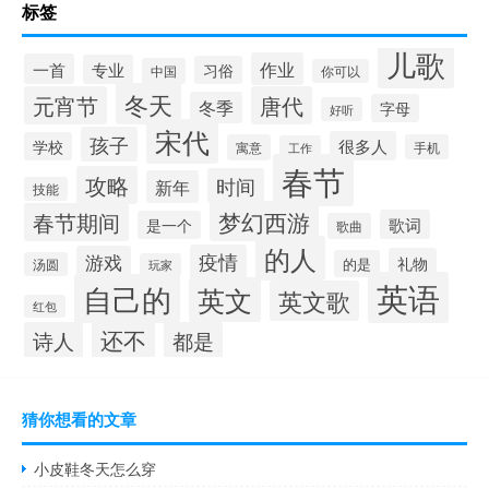
标签
儿歌
作业
一首
专业
习俗
中国
你可以
冬天
元宵节
唐代
冬季
字母
好听
宋代
孩子
很多人
学校
寓意
手机
工作
春节
攻略
时间
新年
技能
梦幻西游
春节期间
歌词
是一个
歌曲
的人
疫情
游戏
礼物
的是
汤圆
玩家
英语
自己的
英文
英文歌
红包
还不
诗人
都是
猜你想看的文章
小皮鞋冬天怎么穿