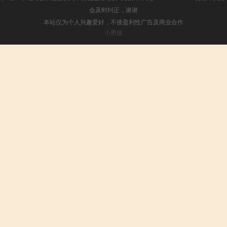
会及时纠正，谢谢
本站仅为个人兴趣爱好，不接盈利性广告及商业合作
小男孩