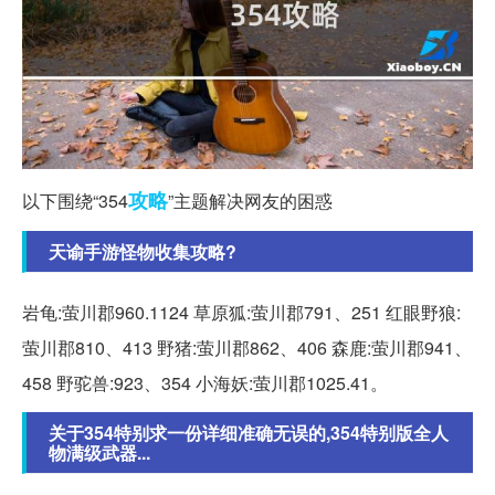
攻略
以下围绕“354
”主题解决网友的困惑
天谕手游怪物收集攻略?
岩龟:萤川郡960.1124 草原狐:萤川郡791、251 红眼野狼:
萤川郡810、413 野猪:萤川郡862、406 森鹿:萤川郡941、
458 野驼兽:923、354 小海妖:萤川郡1025.41。
关于354特别求一份详细准确无误的,354特别版全人
物满级武器...