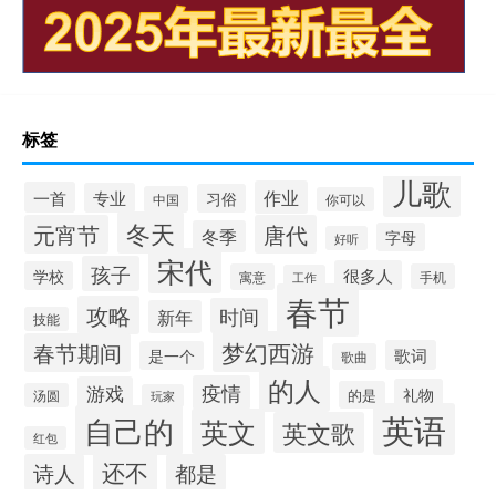
标签
儿歌
作业
一首
专业
习俗
中国
你可以
冬天
元宵节
唐代
冬季
字母
好听
宋代
孩子
很多人
学校
寓意
手机
工作
春节
攻略
时间
新年
技能
梦幻西游
春节期间
歌词
是一个
歌曲
的人
疫情
游戏
礼物
的是
汤圆
玩家
英语
自己的
英文
英文歌
红包
还不
诗人
都是