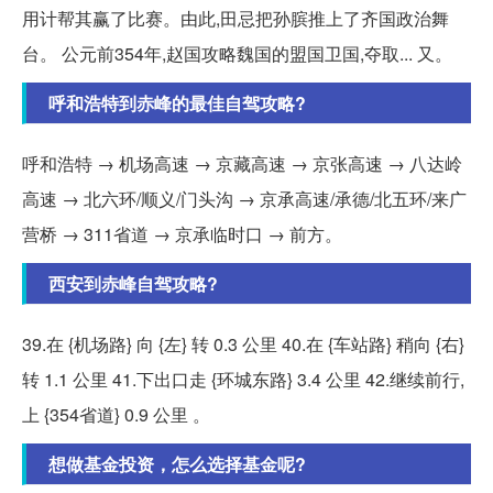
用计帮其赢了比赛。由此,田忌把孙膑推上了齐国政治舞
台。 公元前354年,赵国攻略魏国的盟国卫国,夺取... 又。
呼和浩特到赤峰的最佳自驾攻略?
呼和浩特 → 机场高速 → 京藏高速 → 京张高速 → 八达岭
高速 → 北六环/顺义/门头沟 → 京承高速/承德/北五环/来广
营桥 → 311省道 → 京承临时口 → 前方。
西安到赤峰自驾攻略?
39.在 {机场路} 向 {左} 转 0.3 公里 40.在 {车站路} 稍向 {右}
转 1.1 公里 41.下出口走 {环城东路} 3.4 公里 42.继续前行,
上 {354省道} 0.9 公里 。
想做基金投资，怎么选择基金呢?