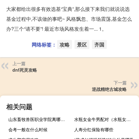
大家都给出很多有效选基“宝典”,那么接下来我们就说说选
基金过程中,不该做的事吧~ 风格飘忽、市场震荡,基金怎么
办?三个“请不要”! 最近市场风格发生着一... 1。
网络标签：
攻略
景区
齐国
上一篇
dnf死灵攻略
下一篇
逆战精绝古城攻略
相关问题
山东畜牧兽医职业学院离哪个站近 山东省畜牧兽医学校
水瓶女金牛男配对（水瓶女金牛男）
会考一般在什么时候
人寿分红保险有哪些