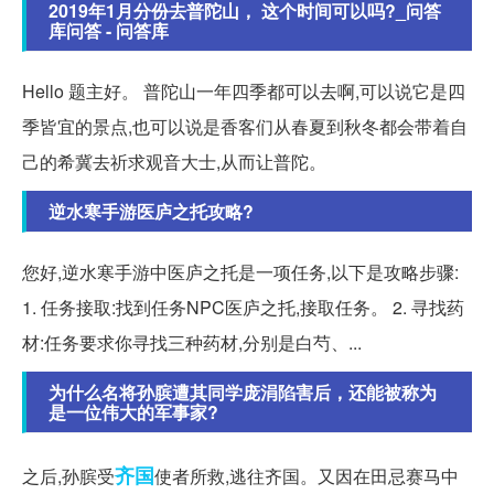
2019年1月分份去普陀山， 这个时间可以吗?_问答
库问答 - 问答库
Hello 题主好。 普陀山一年四季都可以去啊,可以说它是四
季皆宜的景点,也可以说是香客们从春夏到秋冬都会带着自
己的希冀去祈求观音大士,从而让普陀。
逆水寒手游医庐之托攻略?
您好,逆水寒手游中医庐之托是一项任务,以下是攻略步骤:
1. 任务接取:找到任务NPC医庐之托,接取任务。 2. 寻找药
材:任务要求你寻找三种药材,分别是白芍、...
为什么名将孙膑遭其同学庞涓陷害后，还能被称为
是一位伟大的军事家?
齐国
之后,孙膑受
使者所救,逃往齐国。又因在田忌赛马中