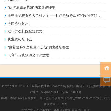
“似惜清翘浣花饿”的出处是哪里
王中王免费资料大全料大全一一l_作答解释落实的民间信仰_手机版509.560
美国流行音乐
过年怎么扎圆脸短发女
执业资格是什么
“岂若吾乡邻之旦旦有是哉”的出处是哪里
元宵节传统活动是什么意思
Copyright © 2012 - 2026
英语歌曲网
Powered by
网站分类目录
|
精选推荐文章
|
网
站地图
|
疑难解答
浙ICP备06009081号
声明：本站内容来自互联网，如信息有错误可发邮件到f_fb#foxmail.com说明，我们
会及时纠正，谢谢
本站仅为个人兴趣爱好，不接盈利性广告及商业合作