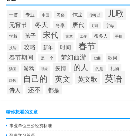
儿歌
作业
一首
专业
习俗
中国
你可以
冬天
元宵节
唐代
冬季
字母
好听
宋代
孩子
很多人
学校
寓意
手机
工作
春节
攻略
时间
新年
技能
梦幻西游
春节期间
歌词
是一个
歌曲
的人
疫情
游戏
礼物
的是
汤圆
玩家
英语
自己的
英文
英文歌
红包
还不
诗人
都是
猜你想看的文章
事业单位三公经费标准
歌曲学习英语