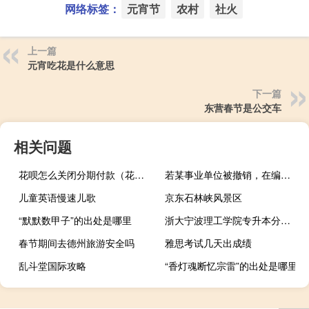
网络标签：
元宵节
农村
社火
上一篇
元宵吃花是什么意思
下一篇
东营春节是公交车
相关问题
花呗怎么关闭分期付款（花呗怎么关闭）
若某事业单位被撤销，在编和非在编人员该如何分流
儿童英语慢速儿歌
京东石林峡风景区
“默默数甲子”的出处是哪里
浙大宁波理工学院专升本分数线
春节期间去德州旅游安全吗
雅思考试几天出成绩
乱斗堂国际攻略
“香灯魂断忆宗雷”的出处是哪里