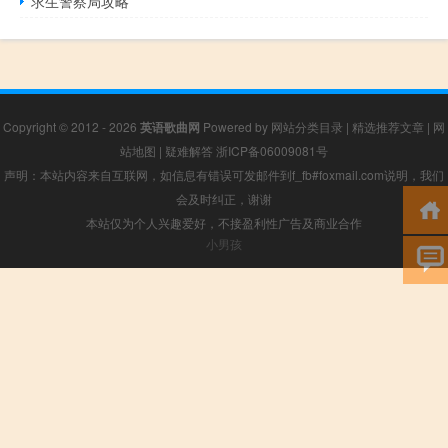
求生警察局攻略
Copyright © 2012 - 2026
英语歌曲网
Powered by
网站分类目录
|
精选推荐文章
|
网
站地图
|
疑难解答
浙ICP备06009081号
声明：本站内容来自互联网，如信息有错误可发邮件到f_fb#foxmail.com说明，我们
会及时纠正，谢谢
本站仅为个人兴趣爱好，不接盈利性广告及商业合作
小男孩