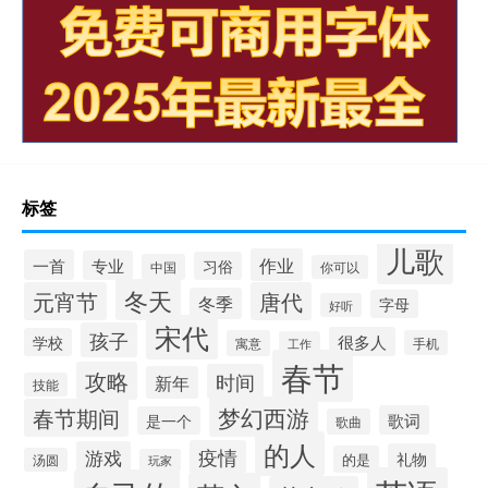
标签
儿歌
作业
一首
专业
习俗
中国
你可以
冬天
元宵节
唐代
冬季
字母
好听
宋代
孩子
很多人
学校
寓意
手机
工作
春节
攻略
时间
新年
技能
梦幻西游
春节期间
歌词
是一个
歌曲
的人
疫情
游戏
礼物
的是
汤圆
玩家