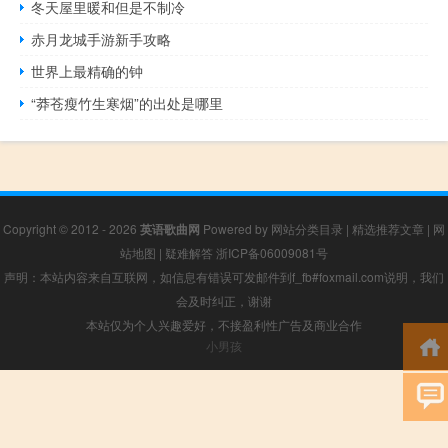
冬天屋里暖和但是不制冷
赤月龙城手游新手攻略
世界上最精确的钟
“莽苍瘦竹生寒烟”的出处是哪里
Copyright © 2012 - 2026
英语歌曲网
Powered by
网站分类目录
|
精选推荐文章
|
网
站地图
|
疑难解答
浙ICP备06009081号
声明：本站内容来自互联网，如信息有错误可发邮件到f_fb#foxmail.com说明，我们
会及时纠正，谢谢
本站仅为个人兴趣爱好，不接盈利性广告及商业合作
小男孩