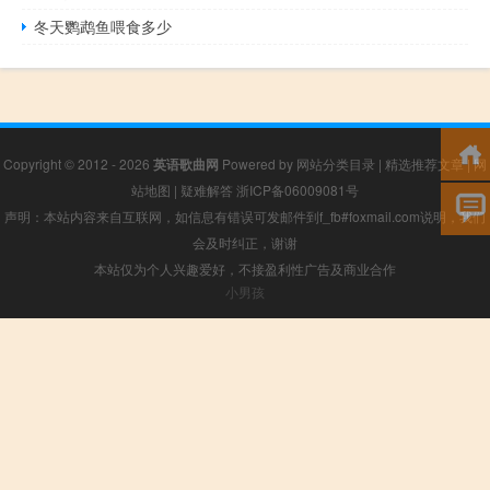
冬天鹦鹉鱼喂食多少
Copyright © 2012 - 2026
英语歌曲网
Powered by
网站分类目录
|
精选推荐文章
|
网
站地图
|
疑难解答
浙ICP备06009081号
声明：本站内容来自互联网，如信息有错误可发邮件到f_fb#foxmail.com说明，我们
会及时纠正，谢谢
本站仅为个人兴趣爱好，不接盈利性广告及商业合作
小男孩