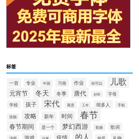
标签
儿歌
作业
一首
专业
习俗
中国
你可以
冬天
元宵节
唐代
冬季
字母
好听
宋代
孩子
很多人
学校
寓意
手机
工作
春节
攻略
时间
新年
技能
梦幻西游
春节期间
歌词
是一个
歌曲
的人
疫情
游戏
礼物
的是
汤圆
玩家