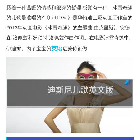
露着一种温暖的情感和很深的哲理,感觉有一种。冰雪奇缘
的儿歌是谁唱的?《Let It Go》是华特迪士尼动画工作室的
2013年动画电影《冰雪奇缘》的主题曲,由克里斯汀·安德
森-洛佩兹和罗伯特·洛佩兹作曲作词。在电影冰雪奇缘中,
英语
伊迪娜。为了宝宝的
启蒙你都做