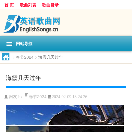
首 页
歌曲列表
歌曲目录
网站导航
>
春节2024
>
海霞几天过年
海霞几天过年
春节2024
网友:
hxj
2024-02-09 18:24:26