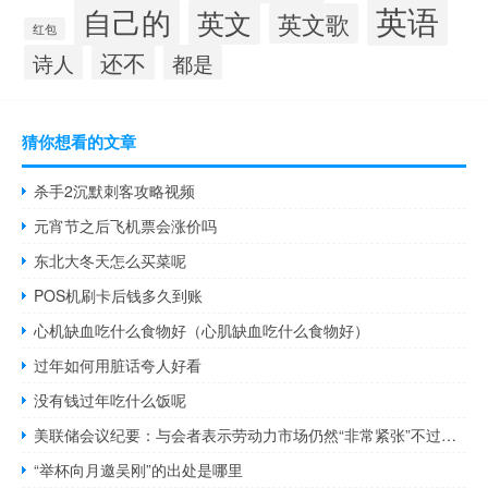
英语
自己的
英文
英文歌
红包
还不
诗人
都是
猜你想看的文章
杀手2沉默刺客攻略视频
元宵节之后飞机票会涨价吗
东北大冬天怎么买菜呢
POS机刷卡后钱多久到账
心机缺血吃什么食物好（心肌缺血吃什么食物好）
过年如何用脏话夸人好看
没有钱过年吃什么饭呢
美联储会议纪要：与会者表示劳动力市场仍然“非常紧张”不过有迹象显示劳动力需求正趋于平衡
“举杯向月邀吴刚”的出处是哪里