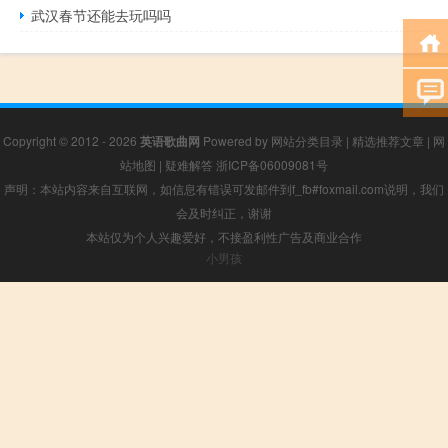
武汉春节还能去玩吗吗
Copyright © 2012 - 2026
英语歌曲网
Powered by
网站分类目录
|
精选推荐文章
|
网
站地图
|
疑难解答
浙ICP备06009081号
声明：本站内容来自互联网，如信息有错误可发邮件到f_fb#foxmail.com说明，我们
会及时纠正，谢谢
本站仅为个人兴趣爱好，不接盈利性广告及商业合作
小男孩