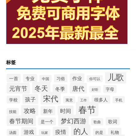
标签
儿歌
作业
一首
专业
习俗
中国
你可以
冬天
元宵节
唐代
冬季
字母
好听
宋代
孩子
很多人
学校
寓意
手机
工作
春节
攻略
时间
新年
技能
梦幻西游
春节期间
歌词
是一个
歌曲
的人
疫情
游戏
礼物
的是
汤圆
玩家