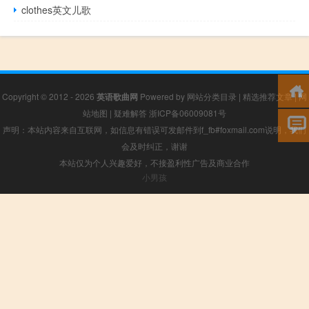
clothes英文儿歌
Copyright © 2012 - 2026
英语歌曲网
Powered by
网站分类目录
|
精选推荐文章
|
网
站地图
|
疑难解答
浙ICP备06009081号
声明：本站内容来自互联网，如信息有错误可发邮件到f_fb#foxmail.com说明，我们
会及时纠正，谢谢
本站仅为个人兴趣爱好，不接盈利性广告及商业合作
小男孩