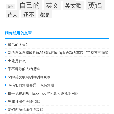
英语
自己的
英文
英文歌
红包
还不
诗人
都是
猜你想看的文章
最后的冬天2
新的沃尔沃S90奥迪A5和现代Ioniq混合动力车获得了整整五颗星
土龙是什么
手不释卷的人物是谁
bgm英文歌啊咧啊咧啊咧啊
飞信如何注册开通（飞信注册）
快手免费刷热门app - qq空间真人说说赞网站
光腿神器冬天暖和吗
梦幻西游机缘任务攻略