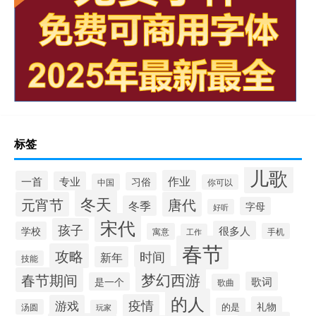
标签
儿歌
作业
一首
专业
习俗
中国
你可以
冬天
元宵节
唐代
冬季
字母
好听
宋代
孩子
很多人
学校
寓意
手机
工作
春节
攻略
时间
新年
技能
梦幻西游
春节期间
歌词
是一个
歌曲
的人
疫情
游戏
礼物
的是
汤圆
玩家