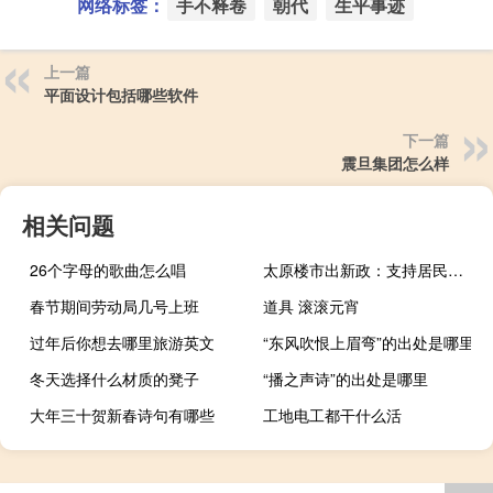
网络标签：
手不释卷
朝代
生平事迹
上一篇
平面设计包括哪些软件
下一篇
震旦集团怎么样
相关问题
26个字母的歌曲怎么唱
太原楼市出新政：支持居民换购住房退还个人所得税
春节期间劳动局几号上班
道具 滚滚元宵
过年后你想去哪里旅游英文
“东风吹恨上眉弯”的出处是哪里
冬天选择什么材质的凳子
“播之声诗”的出处是哪里
大年三十贺新春诗句有哪些
工地电工都干什么活