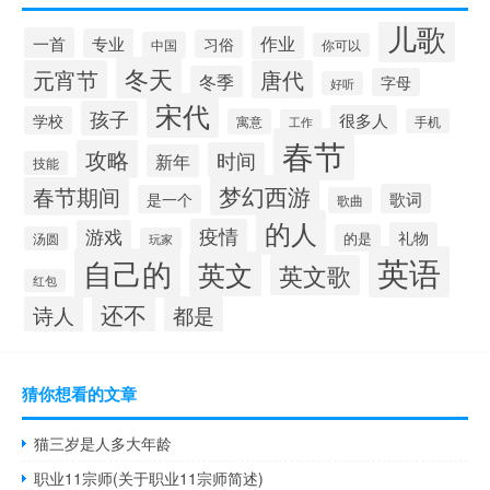
儿歌
作业
一首
专业
习俗
中国
你可以
冬天
元宵节
唐代
冬季
字母
好听
宋代
孩子
很多人
学校
寓意
手机
工作
春节
攻略
时间
新年
技能
梦幻西游
春节期间
歌词
是一个
歌曲
的人
疫情
游戏
礼物
的是
汤圆
玩家
英语
自己的
英文
英文歌
红包
还不
诗人
都是
猜你想看的文章
猫三岁是人多大年龄
职业11宗师(关于职业11宗师简述)