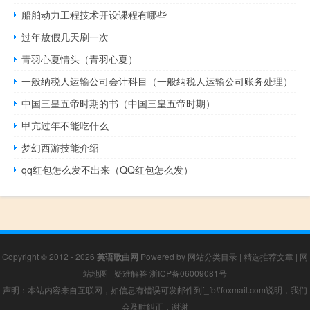
船舶动力工程技术开设课程有哪些
过年放假几天刷一次
青羽心夏情头（青羽心夏）
一般纳税人运输公司会计科目（一般纳税人运输公司账务处理）
中国三皇五帝时期的书（中国三皇五帝时期）
甲亢过年不能吃什么
梦幻西游技能介绍
qq红包怎么发不出来（QQ红包怎么发）
Copyright © 2012 - 2026
英语歌曲网
Powered by
网站分类目录
|
精选推荐文章
|
网
站地图
|
疑难解答
浙ICP备06009081号
声明：本站内容来自互联网，如信息有错误可发邮件到f_fb#foxmail.com说明，我们
会及时纠正，谢谢