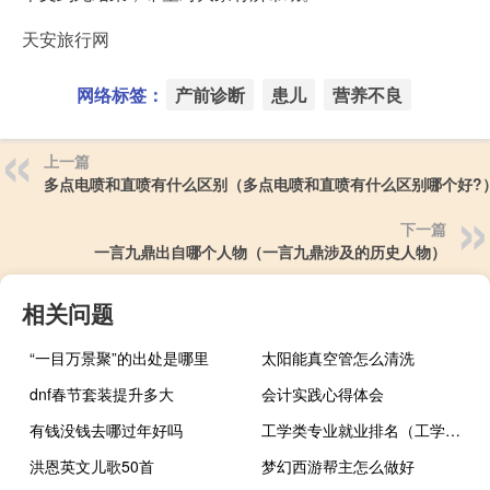
天安旅行网
网络标签：
产前诊断
患儿
营养不良
上一篇
多点电喷和直喷有什么区别（多点电喷和直喷有什么区别哪个好?
下一篇
一言九鼎出自哪个人物（一言九鼎涉及的历史人物）
相关问题
“一目万景聚”的出处是哪里
太阳能真空管怎么清洗
dnf春节套装提升多大
会计实践心得体会
有钱没钱去哪过年好吗
工学类专业就业排名（工学类）
洪恩英文儿歌50首
梦幻西游帮主怎么做好