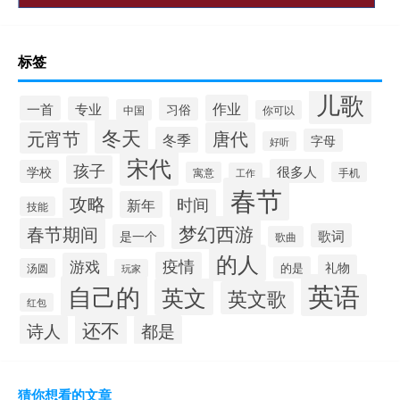
标签
儿歌
作业
一首
专业
习俗
中国
你可以
冬天
元宵节
唐代
冬季
字母
好听
宋代
孩子
很多人
学校
寓意
手机
工作
春节
攻略
时间
新年
技能
梦幻西游
春节期间
歌词
是一个
歌曲
的人
疫情
游戏
礼物
的是
汤圆
玩家
英语
自己的
英文
英文歌
红包
还不
诗人
都是
猜你想看的文章