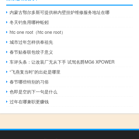
内蒙古鄂尔多斯可提供林内壁挂炉维修服务地址在哪
冬天钓鱼用哪种蚯蚓
htc one root（htc one root）
城市过年怎样供奉祖先
春节贴春联包饺子意义
车评头条：让改装厂无从下手 试驾名爵MG6 XPOWER
“飞燕复当时”的出处是哪里
春节哪些特别的习俗
色即是空的下一句是什么
过年在哪兼职更赚钱