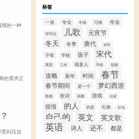
标签
作业
一首
专业
习俗
中国
业成绩的一种
儿歌
元宵节
你可以
冬天
唐代
冬季
好听
宋代
孩子
字母
学校
很多人
寓意
手机
工作
技能
春节
攻略
时间
新年
幼师的需求正
梦幻西游
春节期间
是一个
游戏
歌词
歌曲
汤圆
玩家
的人
疫情
礼物
的是
红包
？
自己的
英文
英文歌
英语
还不
诗人
都是
神经受到压迫