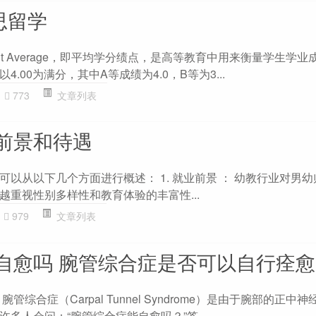
思留学
Point Average，即平均学分绩点，是高等教育中用来衡量学生学
.00为满分，其中A等成绩为4.0，B等为3...
773
文章列表
前景和待遇
以从以下几个方面进行概述： 1. 就业前景 ： 幼教行业对男
越重视性别多样性和教育体验的丰富性...
979
文章列表
自愈吗 腕管综合症是否可以自行痊愈
合症（Carpal Tunnel Syndrome）是由于腕部的正中
多人会问：“腕管综合症能自愈吗？”答...