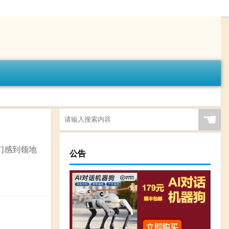
☚
们感到领地
公告