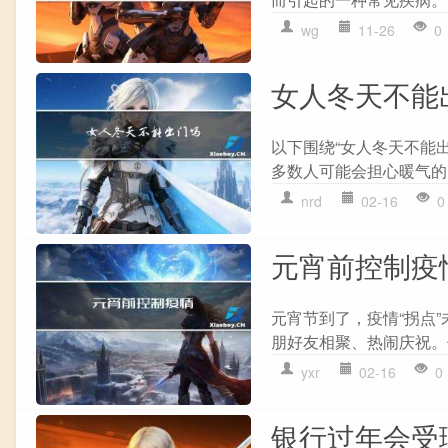
wg
11-26
0
女人冬天不能
以下围绕“女人冬天不能
多数人可能会担心暖气的
nrd
02-16
0
元宵前控制疫
元宵节到了，疫情“拐点
朋好友相聚、热闹庆祝。
yxr
02-16
0
银行过年会受