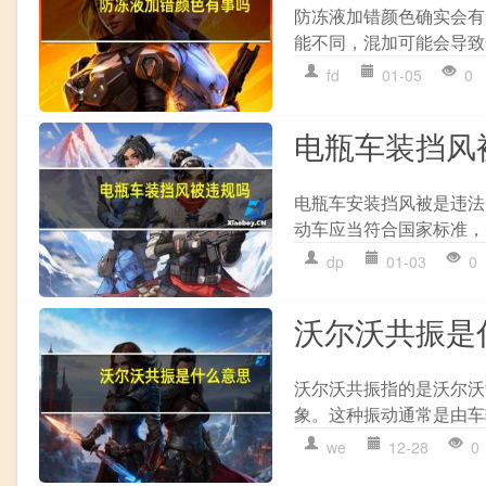
防冻液加错颜色确实会有
能不同，混加可能会导致
fd
01-05
0
电瓶车装挡风
电瓶车安装挡风被是违法
动车应当符合国家标准，
dp
01-03
0
沃尔沃共振是
沃尔沃共振指的是沃尔沃
象。这种振动通常是由车
we
12-28
0