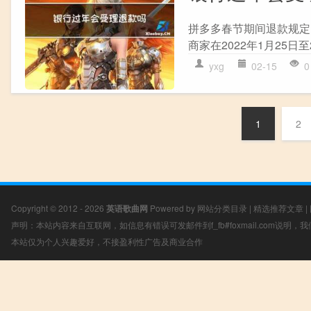
拼多多春节期间退款规定
商家在2022年1月25日至
yxg
02-15
0
1
2
Copyright © 2012 - 2026
英语歌曲网
Powered by
网站分类目录
|
精选推荐文章
|
声明：本站内容来自互联网，如信息有错误可发邮件到f_fb#foxmail.com说明
本站仅为个人兴趣爱好，不接盈利性广告及商业合作