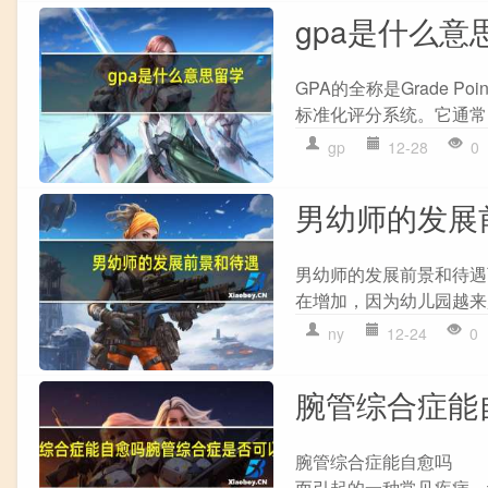
gpa是什么意
GPA的全称是Grade 
标准化评分系统。它通常以4
gp
12-28
0
男幼师的发展
男幼师的发展前景和待遇可
在增加，因为幼儿园越来
ny
12-24
0
腕管综合症能
腕管综合症能自愈吗 腕管综
而引起的一种常见疾病。许