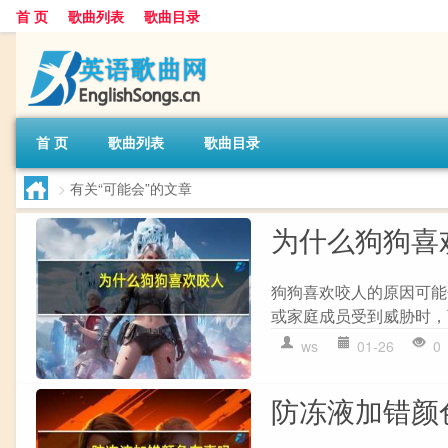
首 页
歌曲列表
歌曲目录
首 页
歌曲列表
歌曲目录
>
有关“可能会”的文章
为什么狗狗喜
狗狗喜欢咬人的原因可能
或家庭成员受到威胁时，可能
ws
01-26
0
防冻液加错颜