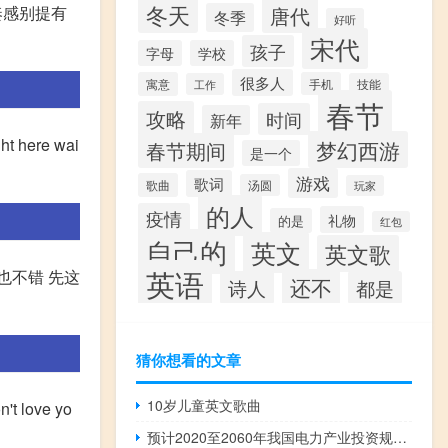
冬天
唐代
节奏感别提有
冬季
好听
宋代
孩子
字母
学校
很多人
寓意
手机
工作
技能
春节
攻略
时间
新年
ght here wai
梦幻西游
春节期间
是一个
游戏
歌词
歌曲
汤圆
玩家
的人
疫情
礼物
的是
红包
自己的
英文
英文歌
英语
萨布兰卡也不错 先这
还不
诗人
都是
猜你想看的文章
10岁儿童英文歌曲
't love yo
预计2020至2060年我国电力产业投资规模将超100万亿元