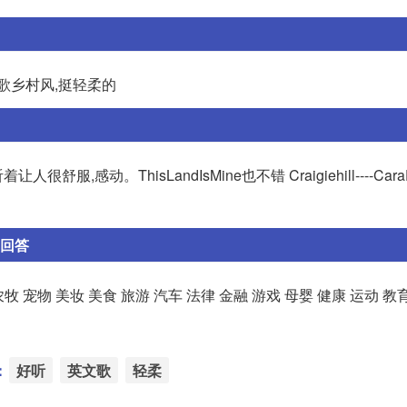
Swift的歌乡村风,挺轻柔的
着让人很舒服,感动。ThisLandIsMine也不错 Craigiehill----Cara
的回答
 宠物 美妆 美食 旅游 汽车 法律 金融 游戏 母婴 健康 运动 教
：
好听
英文歌
轻柔