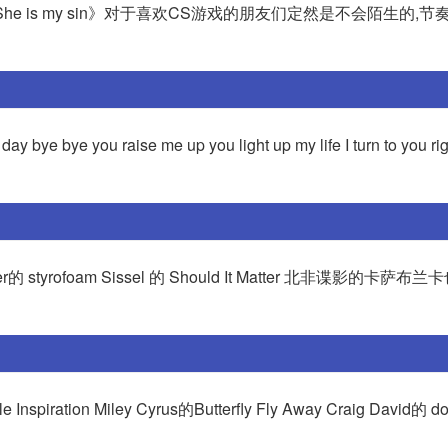
《She is my sin》对于喜欢CS游戏的朋友们定然是不会陌生的,
ay bye bye you raise me up you light up my life I turn to you ri
el powter的 styrofoam Sissel 的 Should It Matter 北非谍影的卡
Inspiration Miley Cyrus的Butterfly Fly Away Craig David的 don