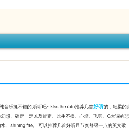
好听
挺不错的,听听吧~ kiss the rain推荐几首
的，轻柔的
色幻想、确定一定以及肯定、此生不换、心墙、飞羽、G大调的
hining frie。 可以推荐几首好听且节奏舒缓一点的英文歌