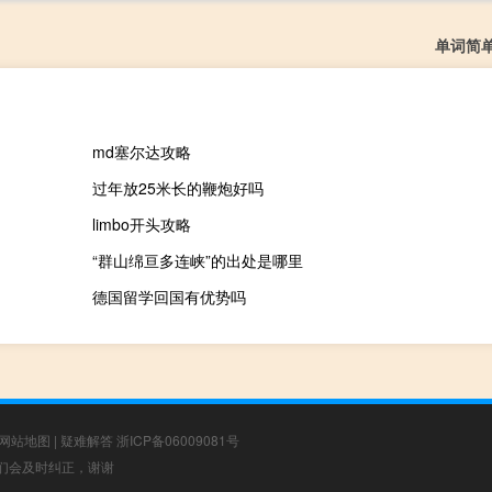
单词简
md塞尔达攻略
过年放25米长的鞭炮好吗
limbo开头攻略
“群山绵亘多连峡”的出处是哪里
德国留学回国有优势吗
网站地图
|
疑难解答
浙ICP备06009081号
，我们会及时纠正，谢谢